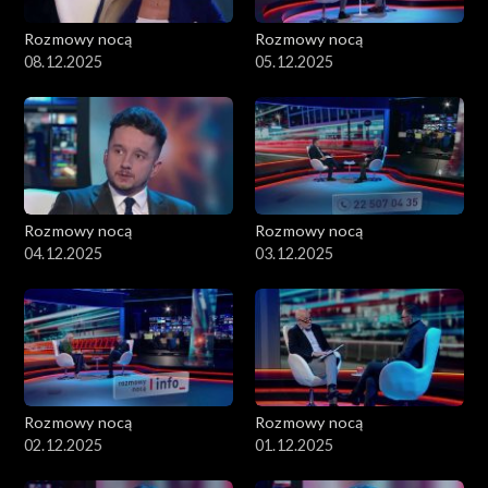
Rozmowy nocą
Rozmowy nocą
08.12.2025
05.12.2025
Rozmowy nocą
Rozmowy nocą
04.12.2025
03.12.2025
Rozmowy nocą
Rozmowy nocą
02.12.2025
01.12.2025