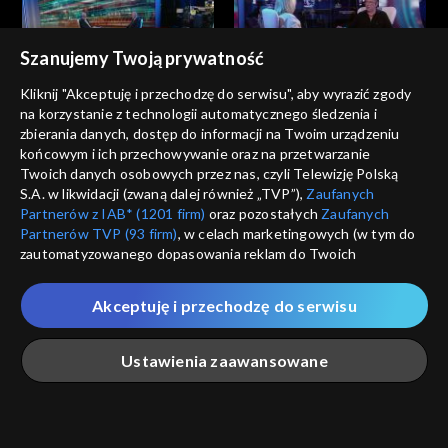
Szanujemy Twoją prywatność
Kliknij "Akceptuję i przechodzę do serwisu", aby wyrazić zgody
Rozmowy nocą
Rozmowy nocą
na korzystanie z technologii automatycznego śledzenia i
14.11.2025
13.11.2025
zbierania danych, dostęp do informacji na Twoim urządzeniu
końcowym i ich przechowywanie oraz na przetwarzanie
Twoich danych osobowych przez nas, czyli Telewizję Polską
S.A. w likwidacji (zwaną dalej również „TVP”),
Zaufanych
Partnerów z IAB* (1201 firm)
oraz pozostałych
Zaufanych
Partnerów TVP (93 firm)
, w celach marketingowych (w tym do
zautomatyzowanego dopasowania reklam do Twoich
zainteresowań i mierzenia ich skuteczności) i pozostałych,
Rozmowy nocą
Rozmowy nocą
które wskazujemy poniżej, a także zgody na udostępnianie
12.11.2025
11.11.2025
Akceptuję i przechodzę do serwisu
przez nas identyfikatora PPID do Google.
Twoje dane osobowe zbierane podczas odwiedzania przez
Ustawienia zaawansowane
Ciebie naszych
poszczególnych serwisów
zwanych dalej
„Portalem”, w tym informacje zapisywane za pomocą
technologii takich jak: pliki cookie, sygnalizatory WWW lub
innych podobnych technologii umożliwiających świadczenie
Główna
Szukaj
Moja lista
Na żywo
Więcej
dopasowanych i bezpiecznych usług, personalizację treści