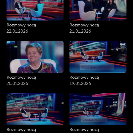
Rozmowy nocą
Rozmowy nocą
22.01.2026
21.01.2026
Rozmowy nocą
Rozmowy nocą
20.01.2026
19.01.2026
Rozmowy nocą
Rozmowy nocą