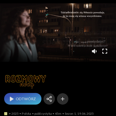
Rozmowy nocą
ODTWÓRZ
2025
Polska
publicystyka
45m
Sezon 1, 19.06.2025