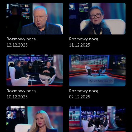
Rozmowy nocą
Rozmowy nocą
12.12.2025
11.12.2025
Rozmowy nocą
Rozmowy nocą
10.12.2025
09.12.2025