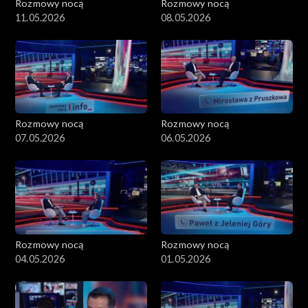
Rozmowy nocą
Rozmowy nocą
11.05.2026
08.05.2026
Rozmowy nocą
Rozmowy nocą
07.05.2026
06.05.2026
Rozmowy nocą
Rozmowy nocą
04.05.2026
01.05.2026