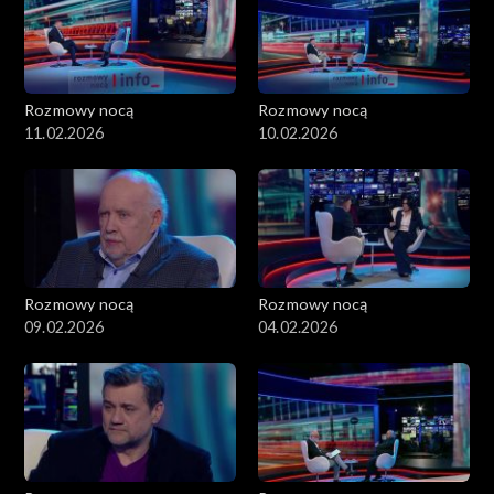
Rozmowy nocą
Rozmowy nocą
11.02.2026
10.02.2026
Rozmowy nocą
Rozmowy nocą
09.02.2026
04.02.2026