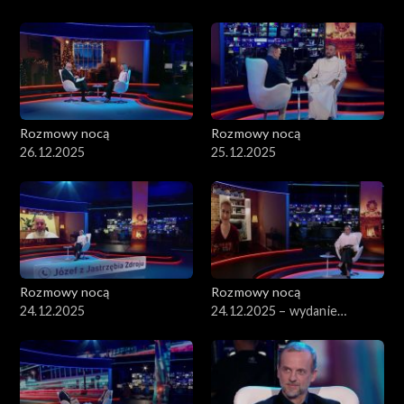
Rozmowy nocą
Rozmowy nocą
26.12.2025
25.12.2025
Rozmowy nocą
Rozmowy nocą
24.12.2025
24.12.2025 – wydanie
specjalne