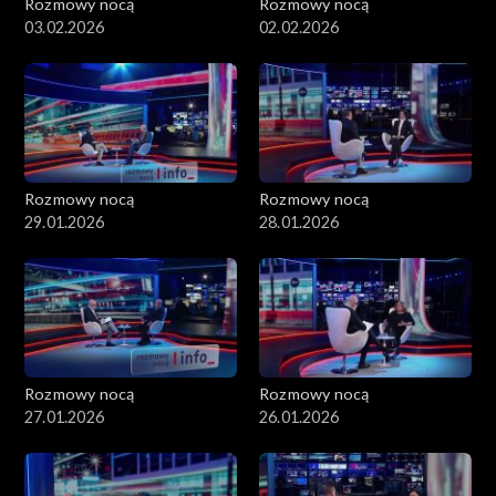
Rozmowy nocą
Rozmowy nocą
03.02.2026
02.02.2026
Rozmowy nocą
Rozmowy nocą
29.01.2026
28.01.2026
Rozmowy nocą
Rozmowy nocą
27.01.2026
26.01.2026