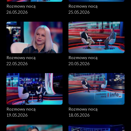
Rozmowy nocą
Rozmowy nocą
26.05.2026
25.05.2026
Rozmowy nocą
Rozmowy nocą
22.05.2026
20.05.2026
Rozmowy nocą
Rozmowy nocą
19.05.2026
18.05.2026