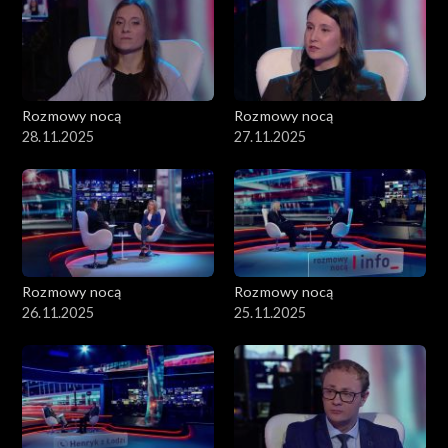
Rozmowy nocą
Rozmowy nocą
28.11.2025
27.11.2025
Rozmowy nocą
Rozmowy nocą
26.11.2025
25.11.2025