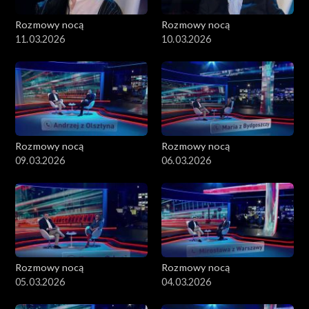
Rozmowy nocą
Rozmowy nocą
11.03.2026
10.03.2026
Rozmowy nocą
Rozmowy nocą
09.03.2026
06.03.2026
Rozmowy nocą
Rozmowy nocą
05.03.2026
04.03.2026