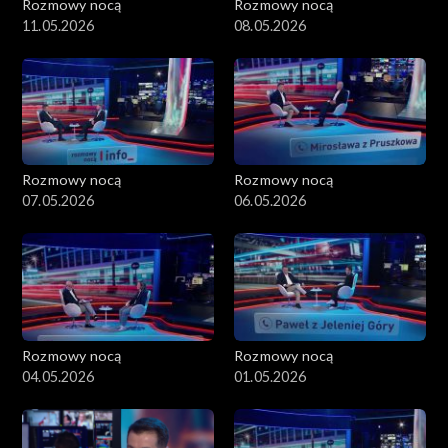
Rozmowy nocą
Rozmowy nocą
11.05.2026
08.05.2026
Rozmowy nocą
Rozmowy nocą
07.05.2026
06.05.2026
Rozmowy nocą
Rozmowy nocą
04.05.2026
01.05.2026