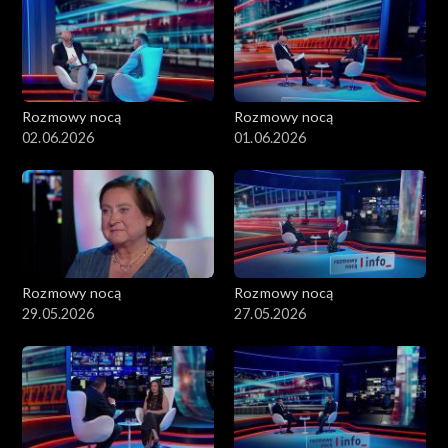
Rozmowy nocą
Rozmowy nocą
02.06.2026
01.06.2026
Rozmowy nocą
Rozmowy nocą
29.05.2026
27.05.2026