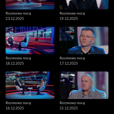
Rozmowy nocą
Rozmowy nocą
23.12.2025
19.12.2025
Rozmowy nocą
Rozmowy nocą
18.12.2025
17.12.2025
Rozmowy nocą
Rozmowy nocą
16.12.2025
15.12.2025