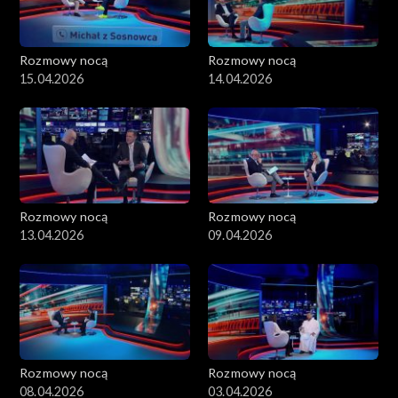
Rozmowy nocą
Rozmowy nocą
15.04.2026
14.04.2026
Rozmowy nocą
Rozmowy nocą
13.04.2026
09.04.2026
Rozmowy nocą
Rozmowy nocą
08.04.2026
03.04.2026