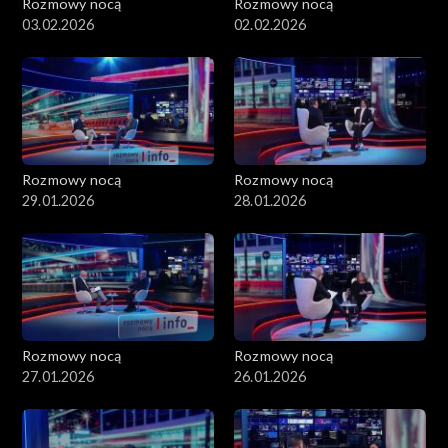
Rozmowy nocą
Rozmowy nocą
03.02.2026
02.02.2026
Rozmowy nocą
Rozmowy nocą
29.01.2026
28.01.2026
Rozmowy nocą
Rozmowy nocą
27.01.2026
26.01.2026