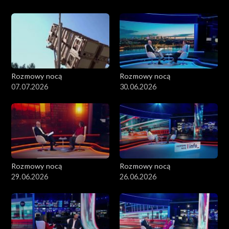
Rozmowy nocą
Rozmowy nocą
07.07.2026
30.06.2026
Rozmowy nocą
Rozmowy nocą
29.06.2026
26.06.2026