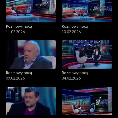
Rozmowy nocą
Rozmowy nocą
11.02.2026
10.02.2026
Rozmowy nocą
Rozmowy nocą
09.02.2026
04.02.2026