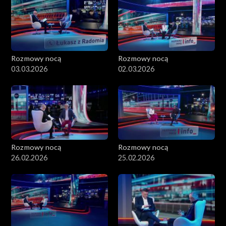
Rozmowy nocą
Rozmowy nocą
03.03.2026
02.03.2026
Rozmowy nocą
Rozmowy nocą
26.02.2026
25.02.2026