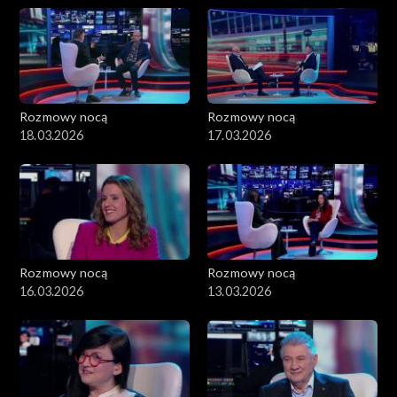
Rozmowy nocą
Rozmowy nocą
18.03.2026
17.03.2026
Rozmowy nocą
Rozmowy nocą
16.03.2026
13.03.2026