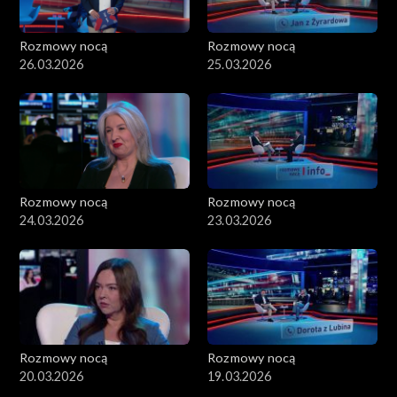
Rozmowy nocą
Rozmowy nocą
26.03.2026
25.03.2026
Rozmowy nocą
Rozmowy nocą
24.03.2026
23.03.2026
Rozmowy nocą
Rozmowy nocą
20.03.2026
19.03.2026