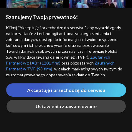
Szanujemy Twoją prywatność
Kliknij "Akceptuję i przechodzę do serwisu", aby wyrazić zgody
Rozmowy nocą
Rozmowy nocą
na korzystanie z technologii automatycznego śledzenia i
14.11.2025
13.11.2025
zbierania danych, dostęp do informacji na Twoim urządzeniu
końcowym i ich przechowywanie oraz na przetwarzanie
Twoich danych osobowych przez nas, czyli Telewizję Polską
S.A. w likwidacji (zwaną dalej również „TVP”),
Zaufanych
Partnerów z IAB* (1201 firm)
oraz pozostałych
Zaufanych
Partnerów TVP (93 firm)
, w celach marketingowych (w tym do
zautomatyzowanego dopasowania reklam do Twoich
zainteresowań i mierzenia ich skuteczności) i pozostałych,
Rozmowy nocą
Rozmowy nocą
które wskazujemy poniżej, a także zgody na udostępnianie
12.11.2025
11.11.2025
Akceptuję i przechodzę do serwisu
przez nas identyfikatora PPID do Google.
Twoje dane osobowe zbierane podczas odwiedzania przez
Ustawienia zaawansowane
Ciebie naszych
poszczególnych serwisów
zwanych dalej
„Portalem”, w tym informacje zapisywane za pomocą
technologii takich jak: pliki cookie, sygnalizatory WWW lub
innych podobnych technologii umożliwiających świadczenie
Główna
Szukaj
Moja lista
Na żywo
Więcej
dopasowanych i bezpiecznych usług, personalizację treści