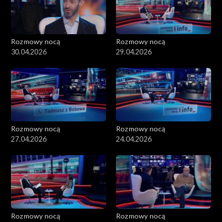
Rozmowy nocą
Rozmowy nocą
30.04.2026
29.04.2026
Rozmowy nocą
Rozmowy nocą
27.04.2026
24.04.2026
Rozmowy nocą
Rozmowy nocą