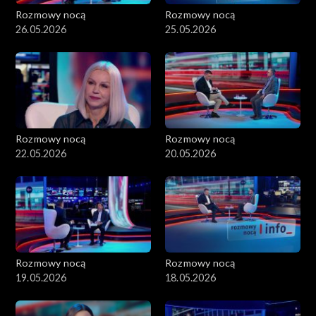
Rozmowy nocą
Rozmowy nocą
26.05.2026
25.05.2026
Rozmowy nocą
Rozmowy nocą
22.05.2026
20.05.2026
Rozmowy nocą
Rozmowy nocą
19.05.2026
18.05.2026