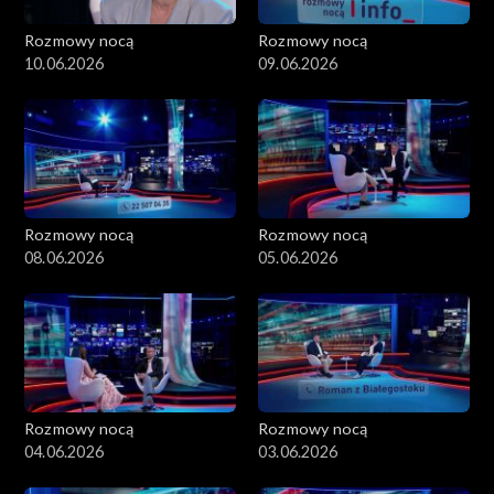
Rozmowy nocą
Rozmowy nocą
10.06.2026
09.06.2026
Rozmowy nocą
Rozmowy nocą
08.06.2026
05.06.2026
Rozmowy nocą
Rozmowy nocą
04.06.2026
03.06.2026