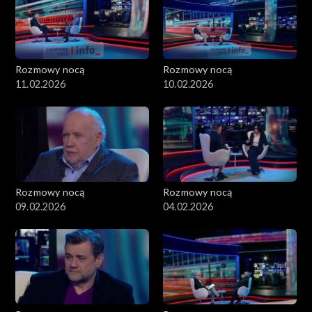
Rozmowy nocą
Rozmowy nocą
11.02.2026
10.02.2026
Rozmowy nocą
Rozmowy nocą
09.02.2026
04.02.2026