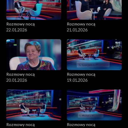
Rozmowy nocą
Rozmowy nocą
22.01.2026
21.01.2026
Rozmowy nocą
Rozmowy nocą
20.01.2026
19.01.2026
Rozmowy nocą
Rozmowy nocą