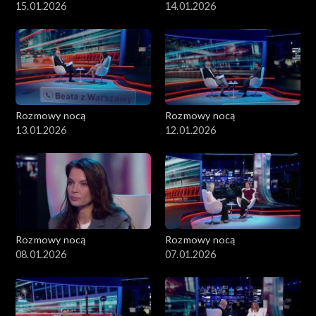
15.01.2026
14.01.2026
Rozmowy nocą
Rozmowy nocą
13.01.2026
12.01.2026
Rozmowy nocą
Rozmowy nocą
08.01.2026
07.01.2026