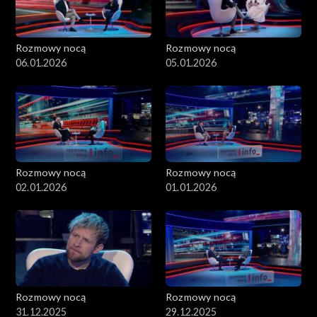
Rozmowy nocą
Rozmowy nocą
06.01.2026
05.01.2026
Rozmowy nocą
Rozmowy nocą
02.01.2026
01.01.2026
Rozmowy nocą
Rozmowy nocą
31.12.2025
29.12.2025