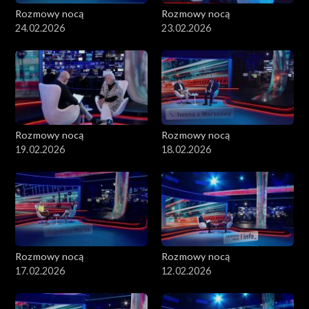
Rozmowy nocą
Rozmowy nocą
24.02.2026
23.02.2026
Rozmowy nocą
Rozmowy nocą
19.02.2026
18.02.2026
Rozmowy nocą
Rozmowy nocą
17.02.2026
12.02.2026