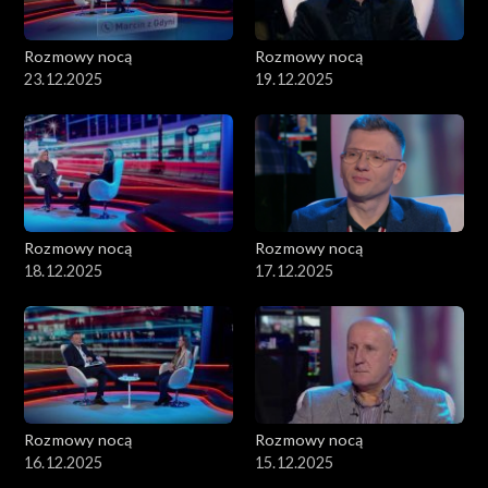
Rozmowy nocą
Rozmowy nocą
23.12.2025
19.12.2025
Rozmowy nocą
Rozmowy nocą
18.12.2025
17.12.2025
Rozmowy nocą
Rozmowy nocą
16.12.2025
15.12.2025