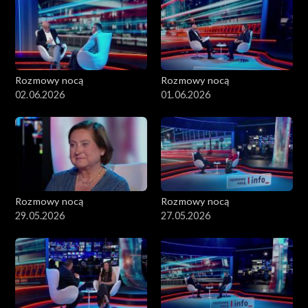
Rozmowy nocą
Rozmowy nocą
02.06.2026
01.06.2026
Rozmowy nocą
Rozmowy nocą
29.05.2026
27.05.2026