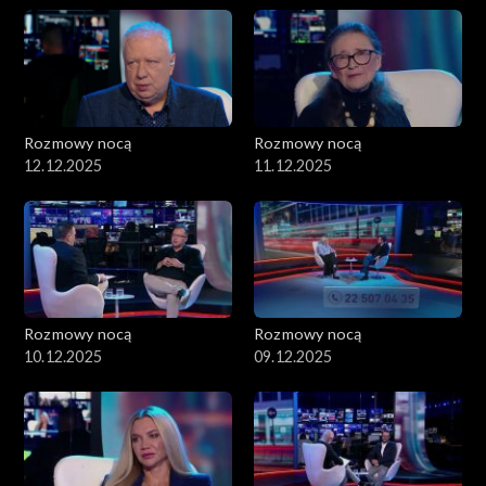
Rozmowy nocą
Rozmowy nocą
12.12.2025
11.12.2025
Rozmowy nocą
Rozmowy nocą
10.12.2025
09.12.2025