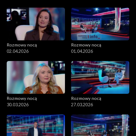
Rozmowy nocą
Rozmowy nocą
02.04.2026
01.04.2026
Rozmowy nocą
Rozmowy nocą
30.03.2026
27.03.2026