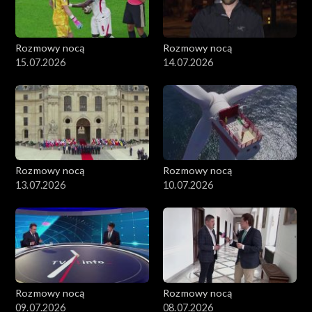
Rozmowy nocą
Rozmowy nocą
15.07.2026
14.07.2026
Rozmowy nocą
Rozmowy nocą
13.07.2026
10.07.2026
Rozmowy nocą
Rozmowy nocą
09.07.2026
08.07.2026