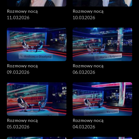
Rozmowy nocą
Rozmowy nocą
11.03.2026
10.03.2026
Rozmowy nocą
Rozmowy nocą
09.03.2026
06.03.2026
Rozmowy nocą
Rozmowy nocą
05.03.2026
04.03.2026