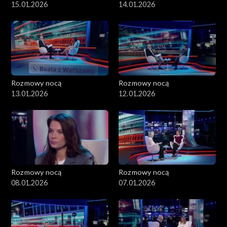
15.01.2026
14.01.2026
Rozmowy nocą
Rozmowy nocą
13.01.2026
12.01.2026
Rozmowy nocą
Rozmowy nocą
08.01.2026
07.01.2026