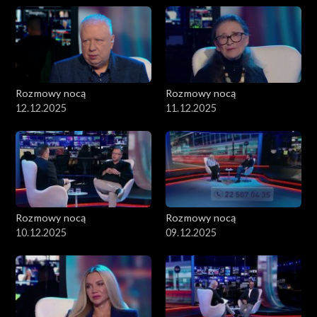
Rozmowy nocą
Rozmowy nocą
12.12.2025
11.12.2025
Rozmowy nocą
Rozmowy nocą
10.12.2025
09.12.2025