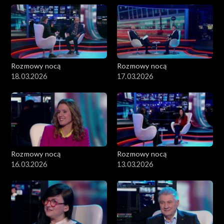
Rozmowy nocą
Rozmowy nocą
18.03.2026
17.03.2026
Rozmowy nocą
Rozmowy nocą
16.03.2026
13.03.2026