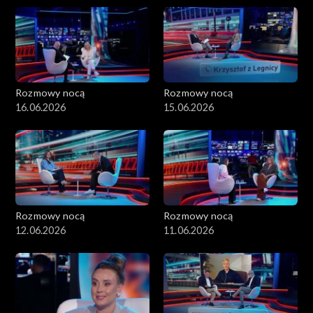
Rozmowy nocą
Rozmowy nocą
16.06.2026
15.06.2026
Rozmowy nocą
Rozmowy nocą
12.06.2026
11.06.2026