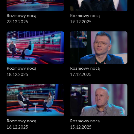
Rozmowy nocą
Rozmowy nocą
23.12.2025
19.12.2025
Rozmowy nocą
Rozmowy nocą
18.12.2025
17.12.2025
Rozmowy nocą
Rozmowy nocą
16.12.2025
15.12.2025