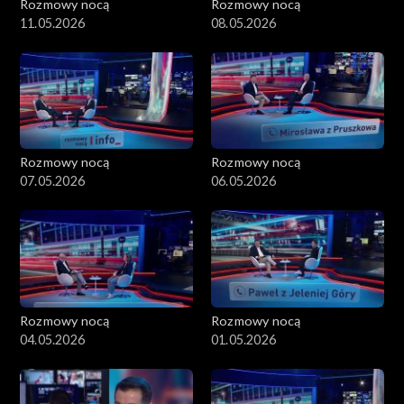
Rozmowy nocą
Rozmowy nocą
11.05.2026
08.05.2026
Rozmowy nocą
Rozmowy nocą
07.05.2026
06.05.2026
Rozmowy nocą
Rozmowy nocą
04.05.2026
01.05.2026