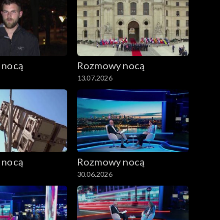
 nocą
Rozmowy nocą
13.07.2026
 nocą
Rozmowy nocą
30.06.2026