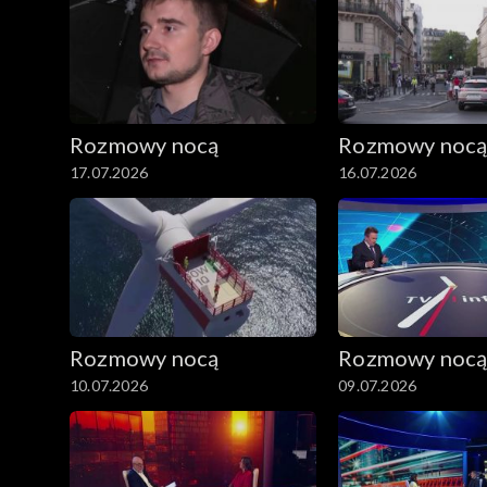
Rozmowy nocą
Rozmowy noc
17.07.2026
16.07.2026
Rozmowy nocą
Rozmowy noc
10.07.2026
09.07.2026