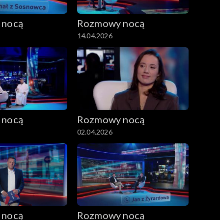
 nocą
Rozmowy nocą
14.04.2026
 nocą
Rozmowy nocą
02.04.2026
 nocą
Rozmowy nocą