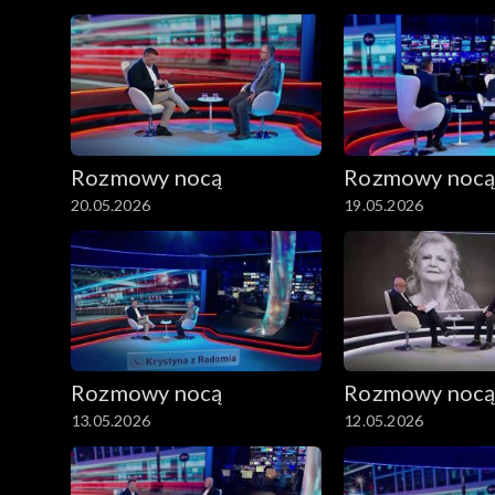
Rozmowy nocą
Rozmowy noc
20.05.2026
19.05.2026
Rozmowy nocą
Rozmowy noc
13.05.2026
12.05.2026