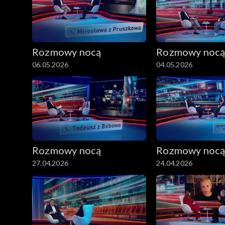
Rozmowy nocą
Rozmowy noc
06.05.2026
04.05.2026
Rozmowy nocą
Rozmowy noc
27.04.2026
24.04.2026