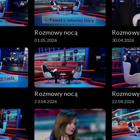
ą
Rozmowy nocą
Rozmowy
01.05.2026
30.04.2026
ą
Rozmowy nocą
Rozmowy
23.04.2026
22.04.2026