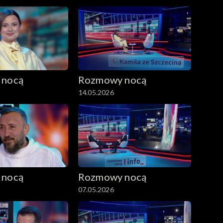
 nocą
Rozmowy nocą
14.05.2026
 nocą
Rozmowy nocą
07.05.2026