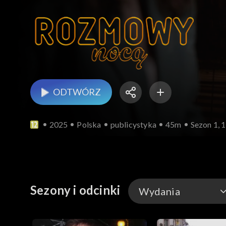
ODTWÓRZ
2025
Polska
publicystyka
45m
Sezon 1, 
Sezony i odcinki
Wydania
Wydania