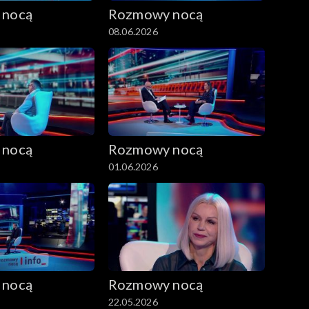
 nocą
Rozmowy nocą
08.06.2026
 nocą
Rozmowy nocą
01.06.2026
 nocą
Rozmowy nocą
22.05.2026