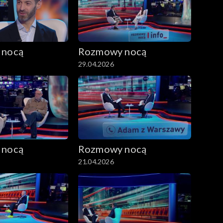
 nocą
Rozmowy nocą
29.04.2026
 nocą
Rozmowy nocą
21.04.2026