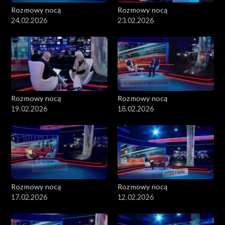
Rozmowy nocą
Rozmowy nocą
24.02.2026
23.02.2026
Rozmowy nocą
Rozmowy nocą
19.02.2026
18.02.2026
Rozmowy nocą
Rozmowy nocą
17.02.2026
12.02.2026