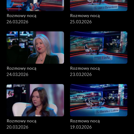
Rozmowy nocą
Rozmowy nocą
26.03.2026
25.03.2026
Rozmowy nocą
Rozmowy nocą
24.03.2026
23.03.2026
Rozmowy nocą
Rozmowy nocą
20.03.2026
19.03.2026