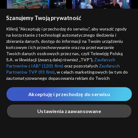
Szanujemy Twoją prywatność
Kliknij "Akceptuję i przechodzę do serwisu", aby wyrazić zgody
Rozmowy nocą
Rozmowy nocą
na korzystanie z technologii automatycznego śledzenia i
14.11.2025
13.11.2025
zbierania danych, dostęp do informacji na Twoim urządzeniu
końcowym i ich przechowywanie oraz na przetwarzanie
Twoich danych osobowych przez nas, czyli Telewizję Polską
S.A. w likwidacji (zwaną dalej również „TVP”),
Zaufanych
Partnerów z IAB* (1201 firm)
oraz pozostałych
Zaufanych
Partnerów TVP (93 firm)
, w celach marketingowych (w tym do
zautomatyzowanego dopasowania reklam do Twoich
zainteresowań i mierzenia ich skuteczności) i pozostałych,
Rozmowy nocą
Rozmowy nocą
które wskazujemy poniżej, a także zgody na udostępnianie
12.11.2025
11.11.2025
Akceptuję i przechodzę do serwisu
przez nas identyfikatora PPID do Google.
Twoje dane osobowe zbierane podczas odwiedzania przez
Ustawienia zaawansowane
Ciebie naszych
poszczególnych serwisów
zwanych dalej
„Portalem”, w tym informacje zapisywane za pomocą
technologii takich jak: pliki cookie, sygnalizatory WWW lub
innych podobnych technologii umożliwiających świadczenie
Główna
Szukaj
Moja lista
Na żywo
Więcej
dopasowanych i bezpiecznych usług, personalizację treści