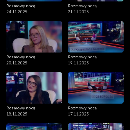
Rozmowy nocą
Rozmowy nocą
24.11.2025
21.11.2025
Rozmowy nocą
Rozmowy nocą
20.11.2025
19.11.2025
Rozmowy nocą
Rozmowy nocą
18.11.2025
17.11.2025