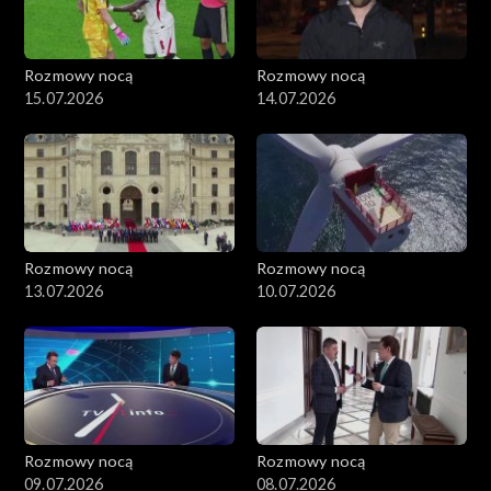
Rozmowy nocą
Rozmowy nocą
15.07.2026
14.07.2026
Rozmowy nocą
Rozmowy nocą
13.07.2026
10.07.2026
Rozmowy nocą
Rozmowy nocą
09.07.2026
08.07.2026