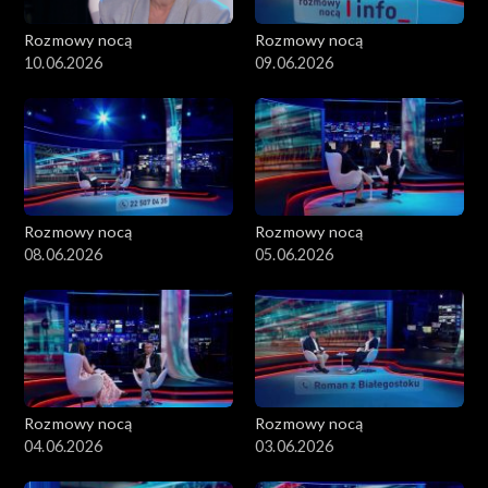
Rozmowy nocą
Rozmowy nocą
10.06.2026
09.06.2026
Rozmowy nocą
Rozmowy nocą
08.06.2026
05.06.2026
Rozmowy nocą
Rozmowy nocą
04.06.2026
03.06.2026