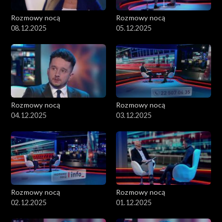
Rozmowy nocą
Rozmowy nocą
08.12.2025
05.12.2025
Rozmowy nocą
Rozmowy nocą
04.12.2025
03.12.2025
Rozmowy nocą
Rozmowy nocą
02.12.2025
01.12.2025