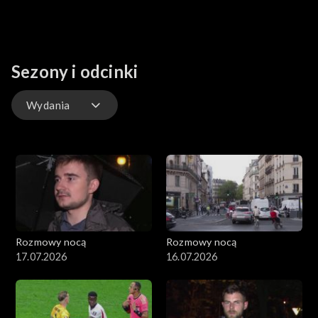
Sezony i odcinki
Wydania
Wydania
Rozmowy nocą
Rozmowy nocą
17.07.2026
16.07.2026