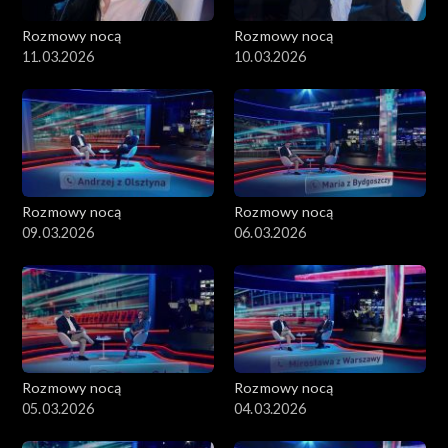
Rozmowy nocą
Rozmowy nocą
11.03.2026
10.03.2026
Rozmowy nocą
Rozmowy nocą
09.03.2026
06.03.2026
Rozmowy nocą
Rozmowy nocą
05.03.2026
04.03.2026