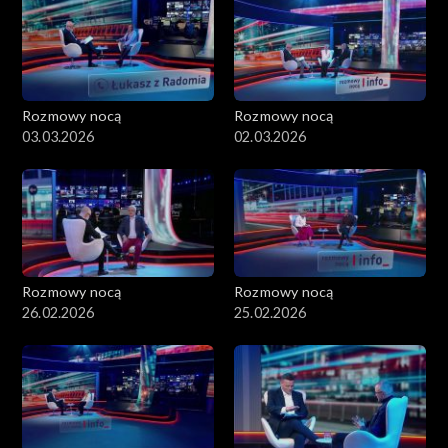
Rozmowy nocą
Rozmowy nocą
03.03.2026
02.03.2026
Rozmowy nocą
Rozmowy nocą
26.02.2026
25.02.2026