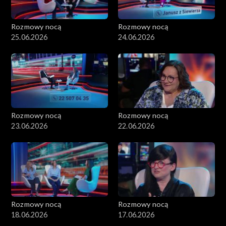
Rozmowy nocą
Rozmowy nocą
25.06.2026
24.06.2026
Rozmowy nocą
Rozmowy nocą
23.06.2026
22.06.2026
Rozmowy nocą
Rozmowy nocą
18.06.2026
17.06.2026