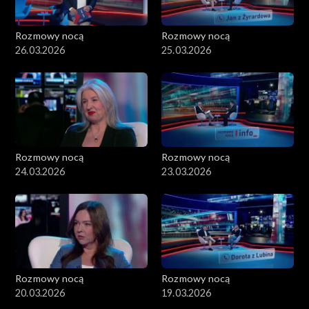
Rozmowy nocą
Rozmowy nocą
26.03.2026
25.03.2026
Rozmowy nocą
Rozmowy nocą
24.03.2026
23.03.2026
Rozmowy nocą
Rozmowy nocą
20.03.2026
19.03.2026