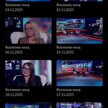
Rozmowy nocą
Rozmowy nocą
24.11.2025
21.11.2025
Rozmowy nocą
Rozmowy nocą
20.11.2025
19.11.2025
Rozmowy nocą
Rozmowy nocą
18.11.2025
17.11.2025