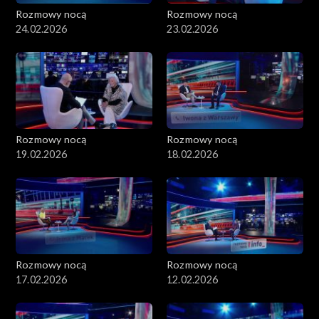
Rozmowy nocą
Rozmowy nocą
24.02.2026
23.02.2026
Rozmowy nocą
Rozmowy nocą
19.02.2026
18.02.2026
Rozmowy nocą
Rozmowy nocą
17.02.2026
12.02.2026