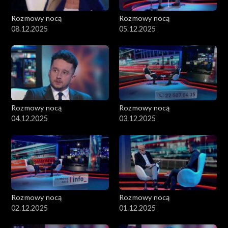
Rozmowy nocą
Rozmowy nocą
08.12.2025
05.12.2025
Rozmowy nocą
Rozmowy nocą
04.12.2025
03.12.2025
Rozmowy nocą
Rozmowy nocą
02.12.2025
01.12.2025