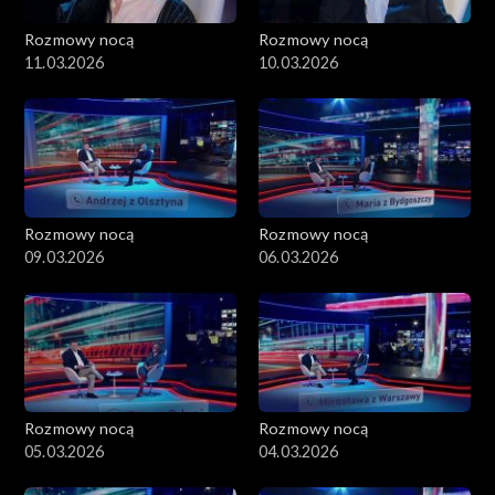
Rozmowy nocą
Rozmowy nocą
11.03.2026
10.03.2026
Rozmowy nocą
Rozmowy nocą
09.03.2026
06.03.2026
Rozmowy nocą
Rozmowy nocą
05.03.2026
04.03.2026