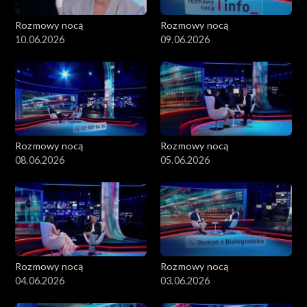
Rozmowy nocą
Rozmowy nocą
10.06.2026
09.06.2026
Rozmowy nocą
Rozmowy nocą
08.06.2026
05.06.2026
Rozmowy nocą
Rozmowy nocą
04.06.2026
03.06.2026