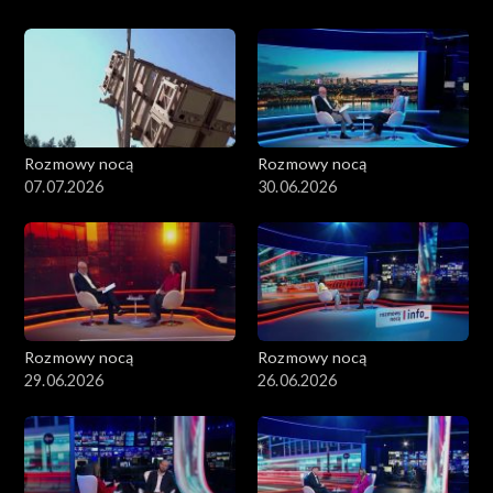
Rozmowy nocą
Rozmowy nocą
07.07.2026
30.06.2026
Rozmowy nocą
Rozmowy nocą
29.06.2026
26.06.2026