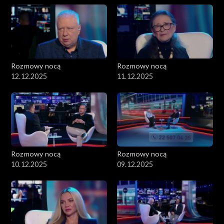
Rozmowy nocą
Rozmowy nocą
12.12.2025
11.12.2025
Rozmowy nocą
Rozmowy nocą
10.12.2025
09.12.2025