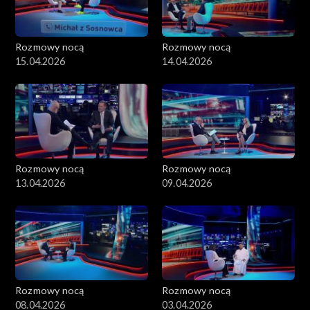
Rozmowy nocą
Rozmowy nocą
15.04.2026
14.04.2026
Rozmowy nocą
Rozmowy nocą
13.04.2026
09.04.2026
Rozmowy nocą
Rozmowy nocą
08.04.2026
03.04.2026