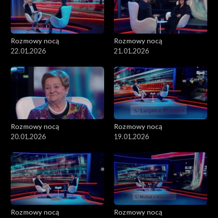
Rozmowy nocą
Rozmowy nocą
22.01.2026
21.01.2026
Rozmowy nocą
Rozmowy nocą
20.01.2026
19.01.2026
Rozmowy nocą
Rozmowy nocą