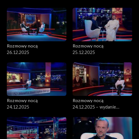
Rozmowy nocą
Rozmowy nocą
26.12.2025
25.12.2025
Rozmowy nocą
Rozmowy nocą
24.12.2025
24.12.2025 – wydanie
specjalne