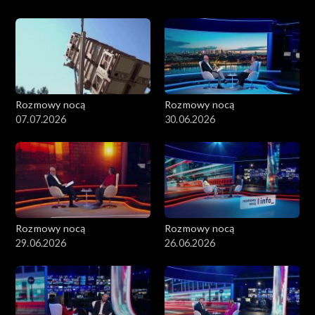
Rozmowy nocą
Rozmowy nocą
07.07.2026
30.06.2026
Rozmowy nocą
Rozmowy nocą
29.06.2026
26.06.2026