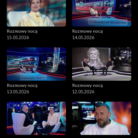
Rozmowy nocą
Rozmowy nocą
15.05.2026
14.05.2026
Rozmowy nocą
Rozmowy nocą
13.05.2026
12.05.2026