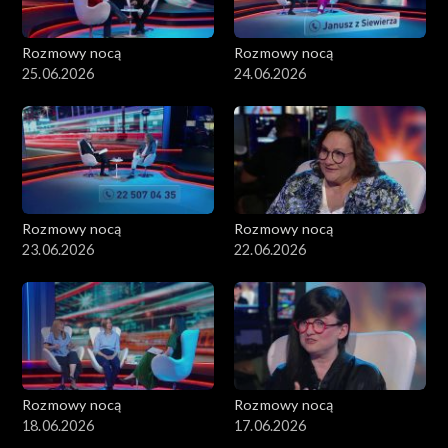
Rozmowy nocą
Rozmowy nocą
25.06.2026
24.06.2026
Rozmowy nocą
Rozmowy nocą
23.06.2026
22.06.2026
Rozmowy nocą
Rozmowy nocą
18.06.2026
17.06.2026