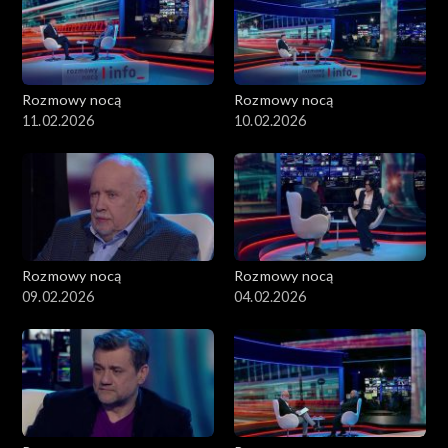
Rozmowy nocą
Rozmowy nocą
11.02.2026
10.02.2026
Rozmowy nocą
Rozmowy nocą
09.02.2026
04.02.2026