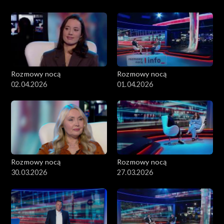
Rozmowy nocą
Rozmowy nocą
02.04.2026
01.04.2026
Rozmowy nocą
Rozmowy nocą
30.03.2026
27.03.2026