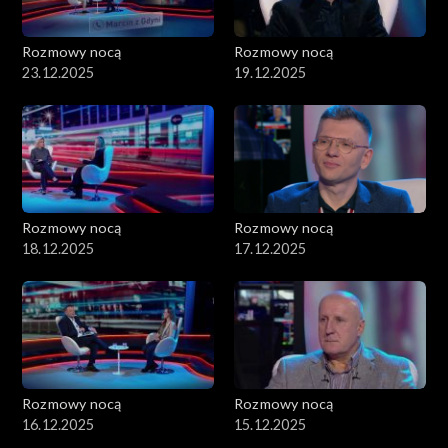
Rozmowy nocą
Rozmowy nocą
23.12.2025
19.12.2025
Rozmowy nocą
Rozmowy nocą
18.12.2025
17.12.2025
Rozmowy nocą
Rozmowy nocą
16.12.2025
15.12.2025