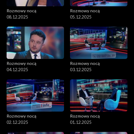
Rozmowy nocą
Rozmowy nocą
08.12.2025
05.12.2025
Rozmowy nocą
Rozmowy nocą
04.12.2025
03.12.2025
Rozmowy nocą
Rozmowy nocą
02.12.2025
01.12.2025