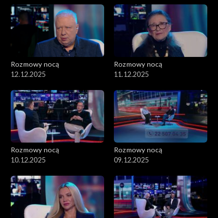
Rozmowy nocą
Rozmowy nocą
12.12.2025
11.12.2025
Rozmowy nocą
Rozmowy nocą
10.12.2025
09.12.2025