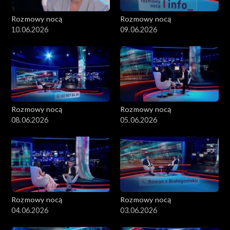
Rozmowy nocą
Rozmowy nocą
10.06.2026
09.06.2026
Rozmowy nocą
Rozmowy nocą
08.06.2026
05.06.2026
Rozmowy nocą
Rozmowy nocą
04.06.2026
03.06.2026