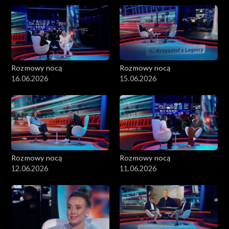
Rozmowy nocą
Rozmowy nocą
16.06.2026
15.06.2026
Rozmowy nocą
Rozmowy nocą
12.06.2026
11.06.2026