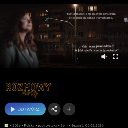
Rozmowy nocą
ODTWÓRZ
2026
Polska
publicystyka
26m
Sezon 1, 05.06.2026