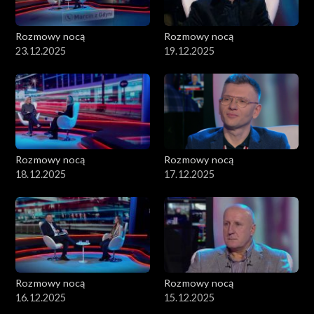
Rozmowy nocą
Rozmowy nocą
23.12.2025
19.12.2025
Rozmowy nocą
Rozmowy nocą
18.12.2025
17.12.2025
Rozmowy nocą
Rozmowy nocą
16.12.2025
15.12.2025