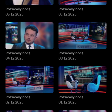
Rozmowy nocą
Rozmowy nocą
08.12.2025
05.12.2025
Rozmowy nocą
Rozmowy nocą
04.12.2025
03.12.2025
Rozmowy nocą
Rozmowy nocą
02.12.2025
01.12.2025