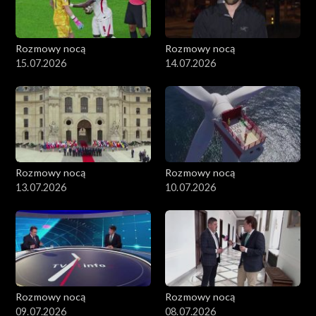
Rozmowy nocą
Rozmowy nocą
15.07.2026
14.07.2026
Rozmowy nocą
Rozmowy nocą
13.07.2026
10.07.2026
Rozmowy nocą
Rozmowy nocą
09.07.2026
08.07.2026