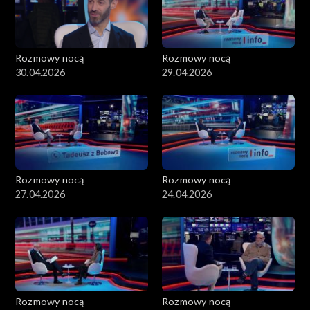
Rozmowy nocą
Rozmowy nocą
30.04.2026
29.04.2026
Rozmowy nocą
Rozmowy nocą
27.04.2026
24.04.2026
Rozmowy nocą
Rozmowy nocą