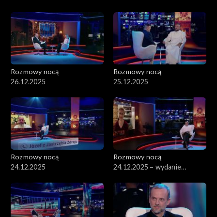
Rozmowy nocą
Rozmowy nocą
26.12.2025
25.12.2025
Rozmowy nocą
Rozmowy nocą
24.12.2025
24.12.2025 – wydanie
specjalne