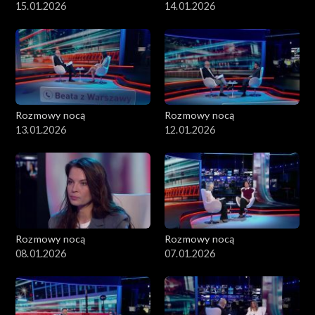
15.01.2026
14.01.2026
Rozmowy nocą
Rozmowy nocą
13.01.2026
12.01.2026
Rozmowy nocą
Rozmowy nocą
08.01.2026
07.01.2026