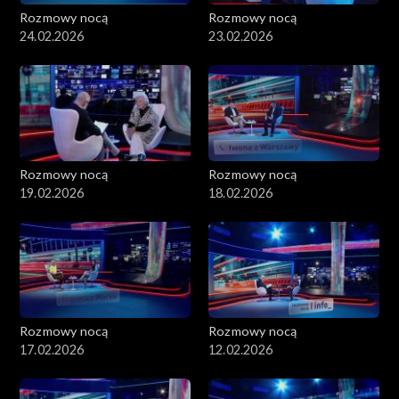
Rozmowy nocą
Rozmowy nocą
24.02.2026
23.02.2026
Rozmowy nocą
Rozmowy nocą
19.02.2026
18.02.2026
Rozmowy nocą
Rozmowy nocą
17.02.2026
12.02.2026