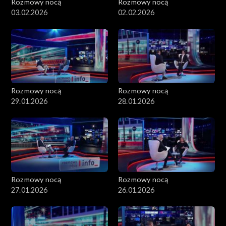
Rozmowy nocą
Rozmowy nocą
03.02.2026
02.02.2026
Rozmowy nocą
Rozmowy nocą
29.01.2026
28.01.2026
Rozmowy nocą
Rozmowy nocą
27.01.2026
26.01.2026