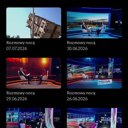
Rozmowy nocą
Rozmowy nocą
07.07.2026
30.06.2026
Rozmowy nocą
Rozmowy nocą
29.06.2026
26.06.2026