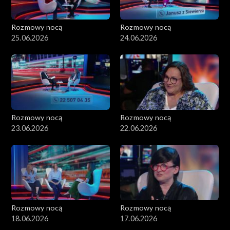
Rozmowy nocą
Rozmowy nocą
25.06.2026
24.06.2026
Rozmowy nocą
Rozmowy nocą
23.06.2026
22.06.2026
Rozmowy nocą
Rozmowy nocą
18.06.2026
17.06.2026