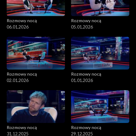
Rozmowy nocą
Rozmowy nocą
06.01.2026
05.01.2026
Rozmowy nocą
Rozmowy nocą
02.01.2026
01.01.2026
Rozmowy nocą
Rozmowy nocą
31.12.2025
29.12.2025