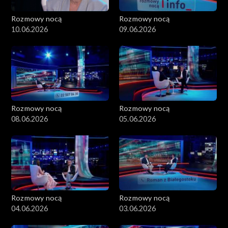
Rozmowy nocą
Rozmowy nocą
10.06.2026
09.06.2026
Rozmowy nocą
Rozmowy nocą
08.06.2026
05.06.2026
Rozmowy nocą
Rozmowy nocą
04.06.2026
03.06.2026