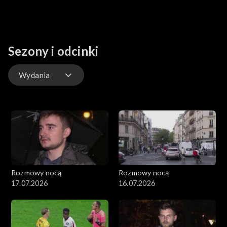
Sezony i odcinki
Wydania
Wydania
Rozmowy nocą
Rozmowy nocą
17.07.2026
16.07.2026