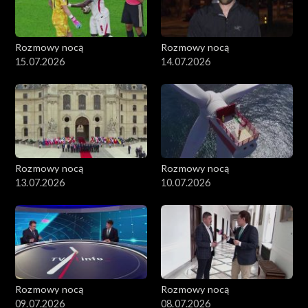
Rozmowy nocą
Rozmowy nocą
15.07.2026
14.07.2026
Rozmowy nocą
Rozmowy nocą
13.07.2026
10.07.2026
Rozmowy nocą
Rozmowy nocą
09.07.2026
08.07.2026