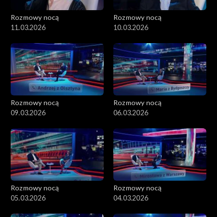
Rozmowy nocą
Rozmowy nocą
11.03.2026
10.03.2026
Rozmowy nocą
Rozmowy nocą
09.03.2026
06.03.2026
Rozmowy nocą
Rozmowy nocą
05.03.2026
04.03.2026