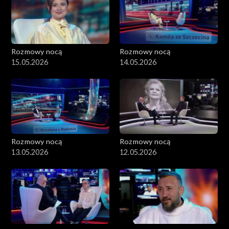
Rozmowy nocą
Rozmowy nocą
15.05.2026
14.05.2026
Rozmowy nocą
Rozmowy nocą
13.05.2026
12.05.2026