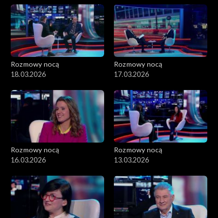
Rozmowy nocą
Rozmowy nocą
18.03.2026
17.03.2026
Rozmowy nocą
Rozmowy nocą
16.03.2026
13.03.2026