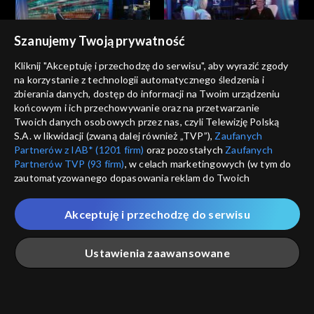
Szanujemy Twoją prywatność
Kliknij "Akceptuję i przechodzę do serwisu", aby wyrazić zgody
Rozmowy nocą
Rozmowy nocą
na korzystanie z technologii automatycznego śledzenia i
14.11.2025
13.11.2025
zbierania danych, dostęp do informacji na Twoim urządzeniu
końcowym i ich przechowywanie oraz na przetwarzanie
Twoich danych osobowych przez nas, czyli Telewizję Polską
S.A. w likwidacji (zwaną dalej również „TVP”),
Zaufanych
Partnerów z IAB* (1201 firm)
oraz pozostałych
Zaufanych
Partnerów TVP (93 firm)
, w celach marketingowych (w tym do
zautomatyzowanego dopasowania reklam do Twoich
zainteresowań i mierzenia ich skuteczności) i pozostałych,
Rozmowy nocą
Rozmowy nocą
które wskazujemy poniżej, a także zgody na udostępnianie
12.11.2025
11.11.2025
Akceptuję i przechodzę do serwisu
przez nas identyfikatora PPID do Google.
Twoje dane osobowe zbierane podczas odwiedzania przez
Ustawienia zaawansowane
Ciebie naszych
poszczególnych serwisów
zwanych dalej
„Portalem”, w tym informacje zapisywane za pomocą
technologii takich jak: pliki cookie, sygnalizatory WWW lub
innych podobnych technologii umożliwiających świadczenie
Główna
Szukaj
Moja lista
Na żywo
Więcej
dopasowanych i bezpiecznych usług, personalizację treści