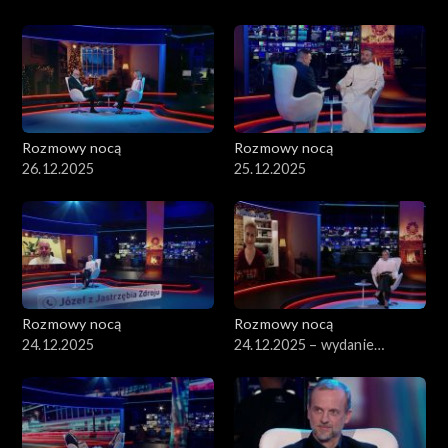
Rozmowy nocą
Rozmowy nocą
26.12.2025
25.12.2025
Rozmowy nocą
Rozmowy nocą
24.12.2025
24.12.2025 – wydanie
specjalne