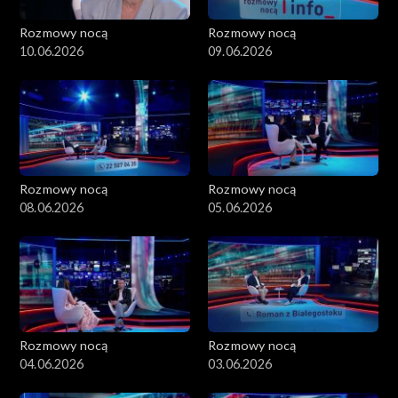
Rozmowy nocą
Rozmowy nocą
10.06.2026
09.06.2026
Rozmowy nocą
Rozmowy nocą
08.06.2026
05.06.2026
Rozmowy nocą
Rozmowy nocą
04.06.2026
03.06.2026