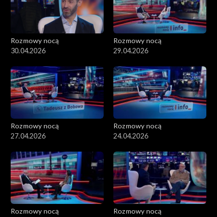
Rozmowy nocą
Rozmowy nocą
30.04.2026
29.04.2026
Rozmowy nocą
Rozmowy nocą
27.04.2026
24.04.2026
Rozmowy nocą
Rozmowy nocą