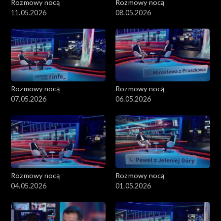
Rozmowy nocą
Rozmowy nocą
11.05.2026
08.05.2026
Rozmowy nocą
Rozmowy nocą
07.05.2026
06.05.2026
Rozmowy nocą
Rozmowy nocą
04.05.2026
01.05.2026