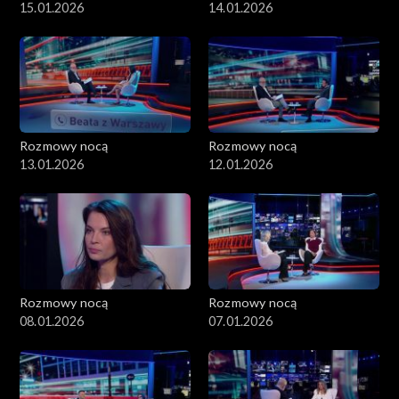
15.01.2026
14.01.2026
Rozmowy nocą
Rozmowy nocą
13.01.2026
12.01.2026
Rozmowy nocą
Rozmowy nocą
08.01.2026
07.01.2026