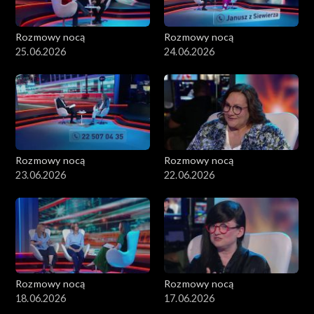
Rozmowy nocą
Rozmowy nocą
25.06.2026
24.06.2026
Rozmowy nocą
Rozmowy nocą
23.06.2026
22.06.2026
Rozmowy nocą
Rozmowy nocą
18.06.2026
17.06.2026