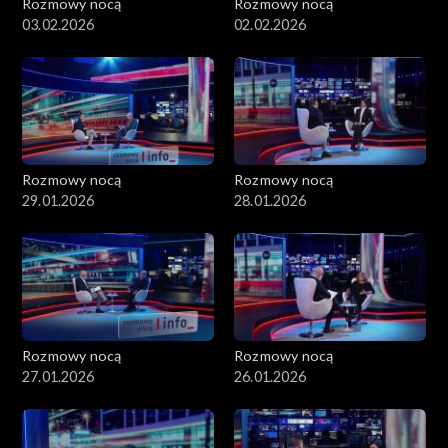
Rozmowy nocą
Rozmowy nocą
03.02.2026
02.02.2026
Rozmowy nocą
Rozmowy nocą
29.01.2026
28.01.2026
Rozmowy nocą
Rozmowy nocą
27.01.2026
26.01.2026