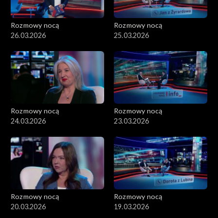
Rozmowy nocą
Rozmowy nocą
26.03.2026
25.03.2026
Rozmowy nocą
Rozmowy nocą
24.03.2026
23.03.2026
Rozmowy nocą
Rozmowy nocą
20.03.2026
19.03.2026