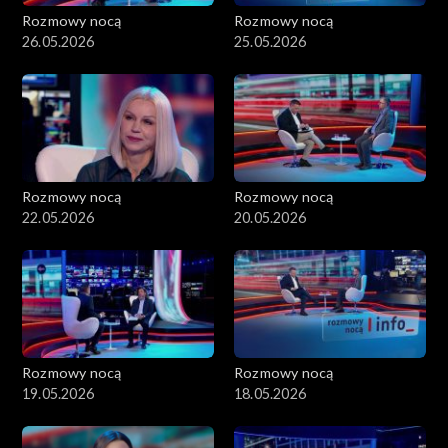
Rozmowy nocą
Rozmowy nocą
26.05.2026
25.05.2026
Rozmowy nocą
Rozmowy nocą
22.05.2026
20.05.2026
Rozmowy nocą
Rozmowy nocą
19.05.2026
18.05.2026