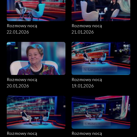
Rozmowy nocą
Rozmowy nocą
22.01.2026
21.01.2026
Rozmowy nocą
Rozmowy nocą
20.01.2026
19.01.2026
Rozmowy nocą
Rozmowy nocą