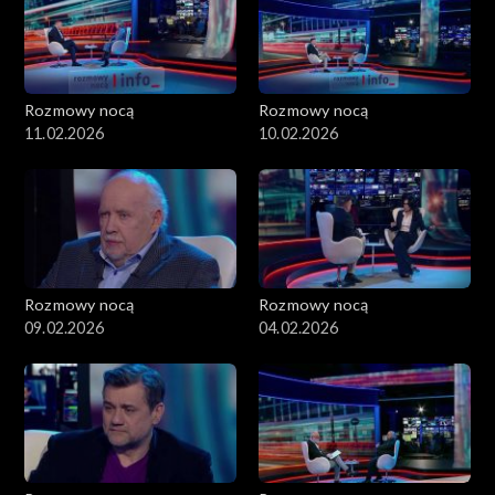
Rozmowy nocą
Rozmowy nocą
11.02.2026
10.02.2026
Rozmowy nocą
Rozmowy nocą
09.02.2026
04.02.2026