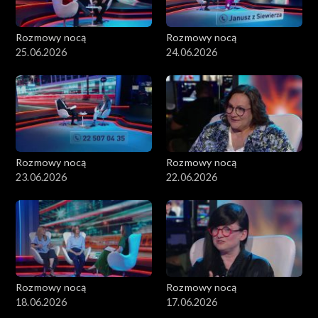
Rozmowy nocą
Rozmowy nocą
25.06.2026
24.06.2026
Rozmowy nocą
Rozmowy nocą
23.06.2026
22.06.2026
Rozmowy nocą
Rozmowy nocą
18.06.2026
17.06.2026