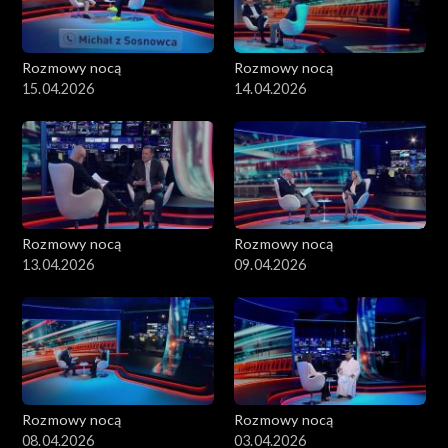
Rozmowy nocą
Rozmowy nocą
15.04.2026
14.04.2026
Rozmowy nocą
Rozmowy nocą
13.04.2026
09.04.2026
Rozmowy nocą
Rozmowy nocą
08.04.2026
03.04.2026