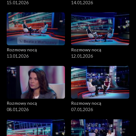
15.01.2026
14.01.2026
Rozmowy nocą
Rozmowy nocą
13.01.2026
12.01.2026
Rozmowy nocą
Rozmowy nocą
08.01.2026
07.01.2026