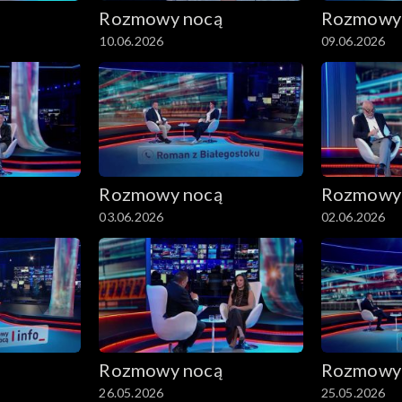
ą
Rozmowy nocą
Rozmowy
10.06.2026
09.06.2026
ą
Rozmowy nocą
Rozmowy
03.06.2026
02.06.2026
ą
Rozmowy nocą
Rozmowy
26.05.2026
25.05.2026