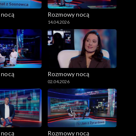
 nocą
Rozmowy nocą
14.04.2026
 nocą
Rozmowy nocą
02.04.2026
 nocą
Rozmowy nocą