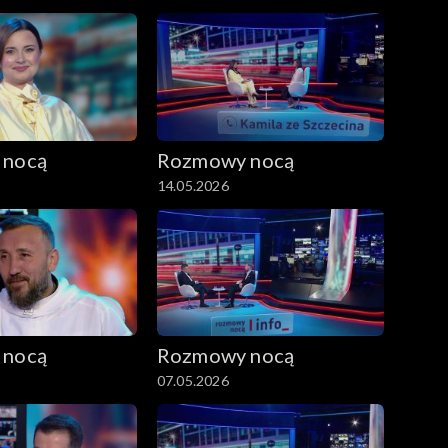
 nocą
Rozmowy nocą
14.05.2026
 nocą
Rozmowy nocą
07.05.2026