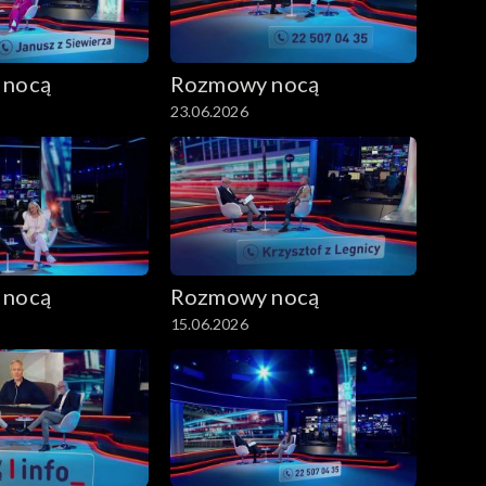
 nocą
Rozmowy nocą
23.06.2026
 nocą
Rozmowy nocą
15.06.2026