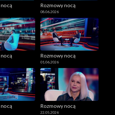
 nocą
Rozmowy nocą
08.06.2026
 nocą
Rozmowy nocą
01.06.2026
 nocą
Rozmowy nocą
22.05.2026