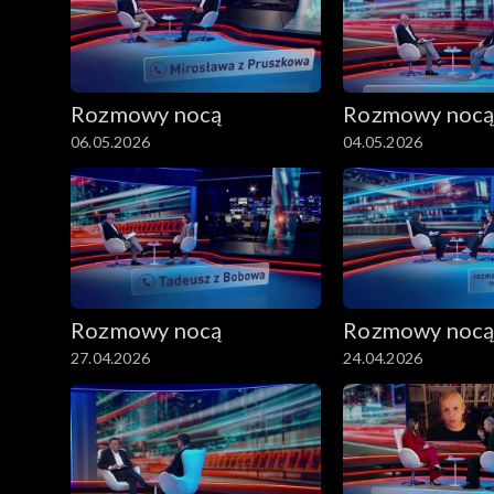
Rozmowy nocą
Rozmowy noc
06.05.2026
04.05.2026
Rozmowy nocą
Rozmowy noc
27.04.2026
24.04.2026