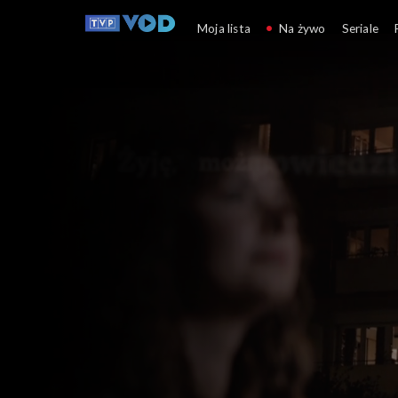
Rozmowy nocą
Moja lista
Na żywo
Seriale