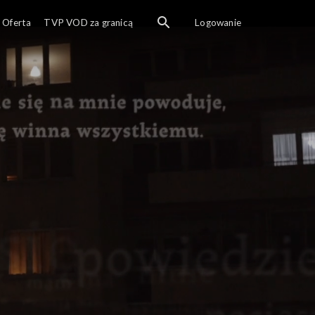
Oferta
TVP VOD za granicą
Logowanie