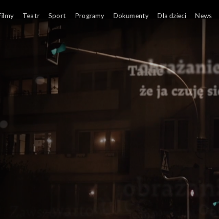
Filmy
Teatr
Sport
Programy
Dokumenty
Dla dzieci
News