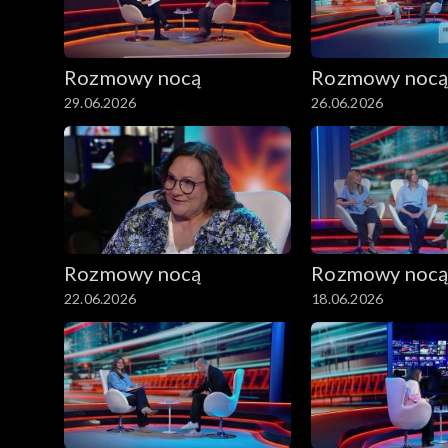
Rozmowy nocą
Rozmowy noc
29.06.2026
26.06.2026
Rozmowy nocą
Rozmowy noc
22.06.2026
18.06.2026