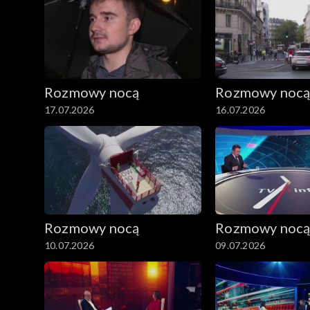
Rozmowy nocą
Rozmowy noc
17.07.2026
16.07.2026
Rozmowy nocą
Rozmowy noc
10.07.2026
09.07.2026