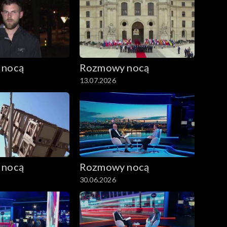
 nocą
Rozmowy nocą
13.07.2026
 nocą
Rozmowy nocą
30.06.2026