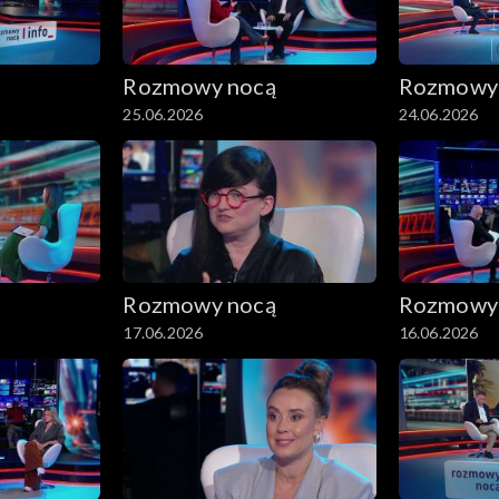
ą
Rozmowy nocą
Rozmowy
25.06.2026
24.06.2026
ą
Rozmowy nocą
Rozmowy
17.06.2026
16.06.2026