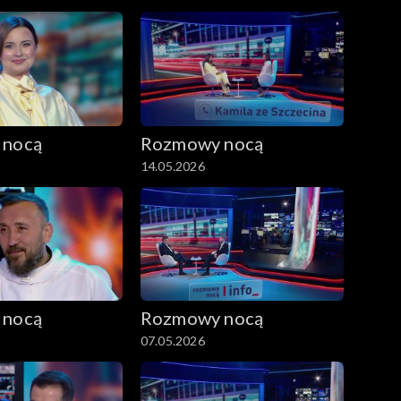
 nocą
Rozmowy nocą
14.05.2026
 nocą
Rozmowy nocą
07.05.2026