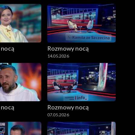
 nocą
Rozmowy nocą
14.05.2026
 nocą
Rozmowy nocą
07.05.2026