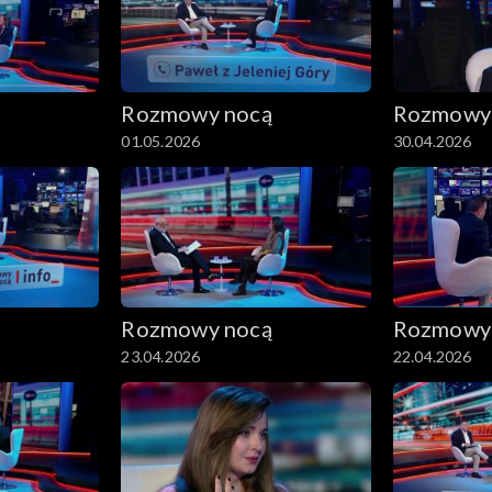
ą
Rozmowy nocą
Rozmowy
01.05.2026
30.04.2026
ą
Rozmowy nocą
Rozmowy
23.04.2026
22.04.2026