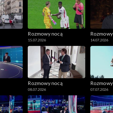
ą
Rozmowy nocą
Rozmowy
15.07.2026
14.07.2026
ą
Rozmowy nocą
Rozmowy
08.07.2026
07.07.2026