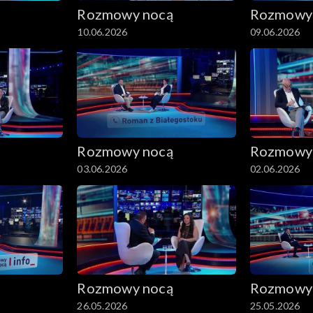
ą
Rozmowy nocą
Rozmowy
10.06.2026
09.06.2026
ą
Rozmowy nocą
Rozmowy
03.06.2026
02.06.2026
ą
Rozmowy nocą
Rozmowy
26.05.2026
25.05.2026