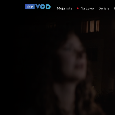
Rozmowy nocą
Moja lista
Na żywo
Seriale