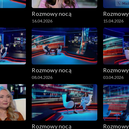
ą
Rozmowy nocą
Rozmowy
16.04.2026
15.04.2026
ą
Rozmowy nocą
Rozmowy
08.04.2026
03.04.2026
ą
Rozmowy nocą
Rozmowy