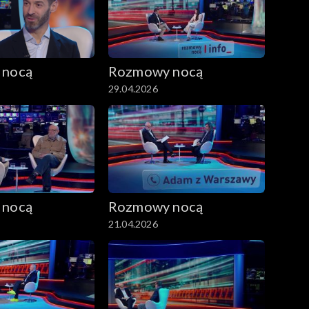
 nocą
Rozmowy nocą
29.04.2026
 nocą
Rozmowy nocą
21.04.2026