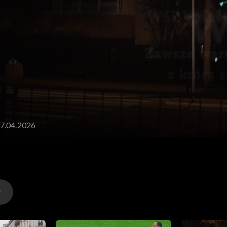
27.04.2026