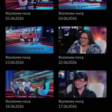
Rozmowy nocą
Rozmowy nocą
25.06.2026
24.06.2026
Rozmowy nocą
Rozmowy nocą
23.06.2026
22.06.2026
Rozmowy nocą
Rozmowy nocą
18.06.2026
17.06.2026