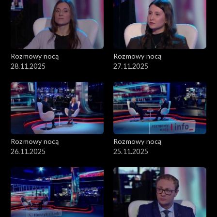
Rozmowy nocą
Rozmowy nocą
28.11.2025
27.11.2025
Rozmowy nocą
Rozmowy nocą
26.11.2025
25.11.2025