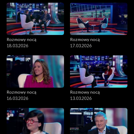
Rozmowy nocą
Rozmowy nocą
18.03.2026
17.03.2026
Rozmowy nocą
Rozmowy nocą
16.03.2026
13.03.2026