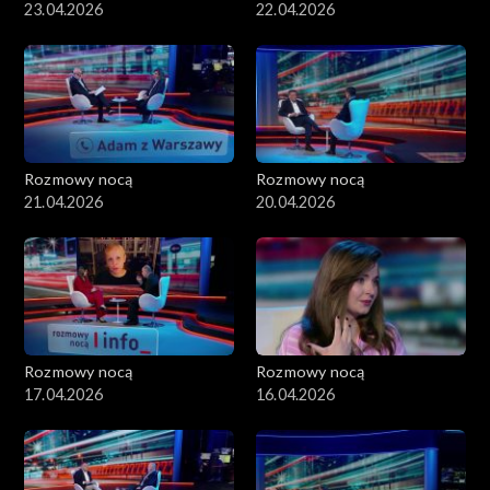
23.04.2026
22.04.2026
Rozmowy nocą
Rozmowy nocą
21.04.2026
20.04.2026
Rozmowy nocą
Rozmowy nocą
17.04.2026
16.04.2026