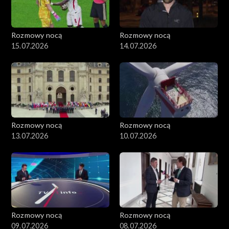
Rozmowy nocą
Rozmowy nocą
15.07.2026
14.07.2026
Rozmowy nocą
Rozmowy nocą
13.07.2026
10.07.2026
Rozmowy nocą
Rozmowy nocą
09.07.2026
08.07.2026