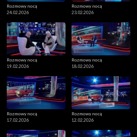
Rozmowy nocą
Rozmowy nocą
24.02.2026
23.02.2026
Rozmowy nocą
Rozmowy nocą
19.02.2026
18.02.2026
Rozmowy nocą
Rozmowy nocą
17.02.2026
12.02.2026