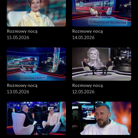
Rozmowy nocą
Rozmowy nocą
15.05.2026
14.05.2026
Rozmowy nocą
Rozmowy nocą
13.05.2026
12.05.2026