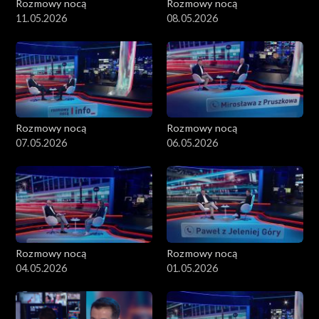
Rozmowy nocą
Rozmowy nocą
11.05.2026
08.05.2026
Rozmowy nocą
Rozmowy nocą
07.05.2026
06.05.2026
Rozmowy nocą
Rozmowy nocą
04.05.2026
01.05.2026