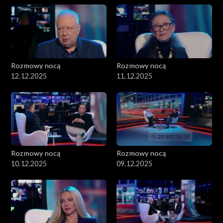
Rozmowy nocą
Rozmowy nocą
12.12.2025
11.12.2025
Rozmowy nocą
Rozmowy nocą
10.12.2025
09.12.2025