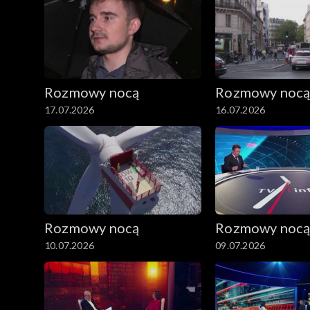
Rozmowy nocą
Rozmowy noc
17.07.2026
16.07.2026
Rozmowy nocą
Rozmowy noc
10.07.2026
09.07.2026