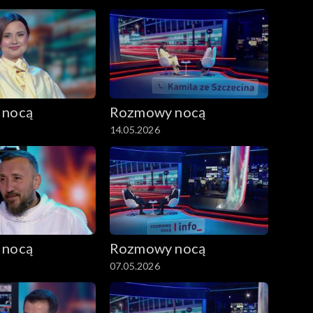
 nocą
Rozmowy nocą
14.05.2026
 nocą
Rozmowy nocą
07.05.2026