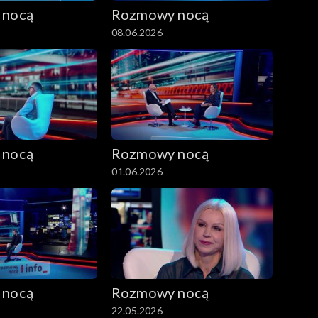
 nocą
Rozmowy nocą
08.06.2026
 nocą
Rozmowy nocą
01.06.2026
 nocą
Rozmowy nocą
22.05.2026