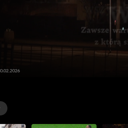
10.02.2026