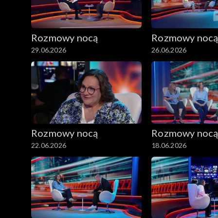
Rozmowy nocą
Rozmowy noc
29.06.2026
26.06.2026
Rozmowy nocą
Rozmowy noc
22.06.2026
18.06.2026