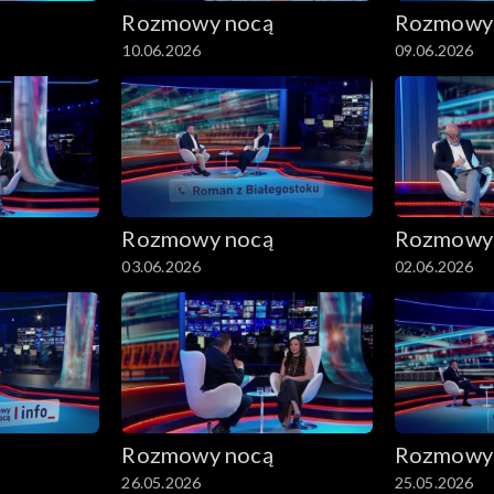
ą
Rozmowy nocą
Rozmowy
10.06.2026
09.06.2026
ą
Rozmowy nocą
Rozmowy
03.06.2026
02.06.2026
ą
Rozmowy nocą
Rozmowy
26.05.2026
25.05.2026