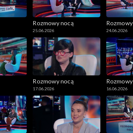
ą
Rozmowy nocą
Rozmowy
25.06.2026
24.06.2026
ą
Rozmowy nocą
Rozmowy
17.06.2026
16.06.2026