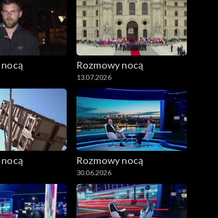
 nocą
Rozmowy nocą
13.07.2026
 nocą
Rozmowy nocą
30.06.2026