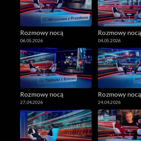
Rozmowy nocą
Rozmowy noc
06.05.2026
04.05.2026
Rozmowy nocą
Rozmowy noc
27.04.2026
24.04.2026