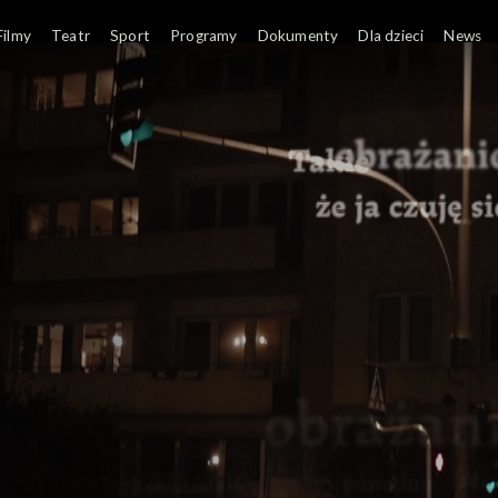
Filmy
Teatr
Sport
Programy
Dokumenty
Dla dzieci
News