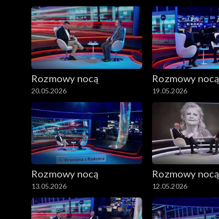
Rozmowy nocą
Rozmowy noc
20.05.2026
19.05.2026
Rozmowy nocą
Rozmowy noc
13.05.2026
12.05.2026