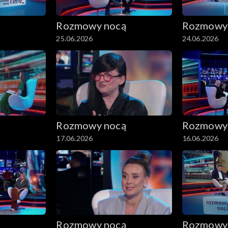
ą
Rozmowy nocą
Rozmowy
25.06.2026
24.06.2026
ą
Rozmowy nocą
Rozmowy
17.06.2026
16.06.2026
ą
Rozmowy nocą
Rozmowy