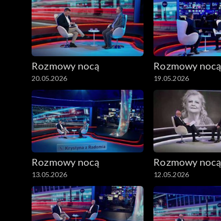
Rozmowy nocą
Rozmowy noc
20.05.2026
19.05.2026
Rozmowy nocą
Rozmowy noc
13.05.2026
12.05.2026