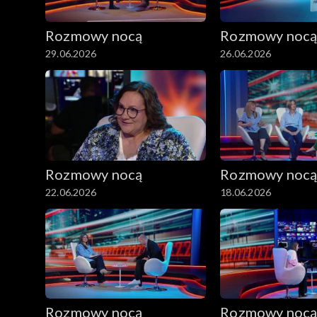
Rozmowy nocą
Rozmowy noc
29.06.2026
26.06.2026
Rozmowy nocą
Rozmowy noc
22.06.2026
18.06.2026
Rozmowy nocą
Rozmowy noc