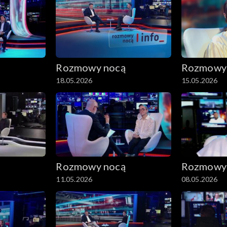
ą
Rozmowy nocą
Rozmowy
18.05.2026
15.05.2026
ą
Rozmowy nocą
Rozmowy
11.05.2026
08.05.2026