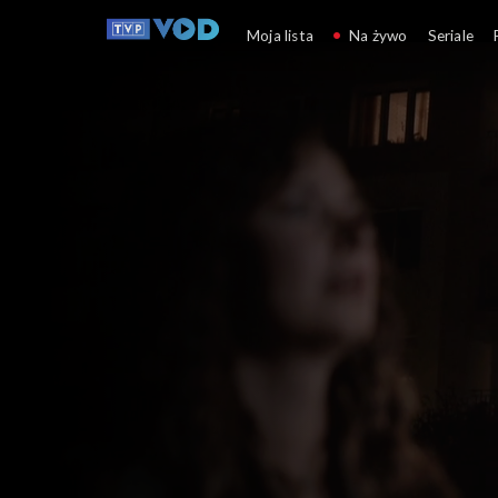
Rozmowy nocą
Moja lista
Na żywo
Seriale