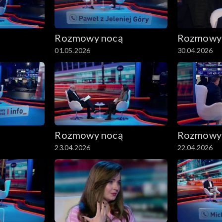
ą
Rozmowy nocą
Rozmowy
01.05.2026
30.04.2026
ą
Rozmowy nocą
Rozmowy
23.04.2026
22.04.2026