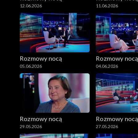
12.06.2026
11.06.2026
Rozmowy nocą
Rozmowy noc
05.06.2026
04.06.2026
Rozmowy nocą
Rozmowy noc
29.05.2026
27.05.2026