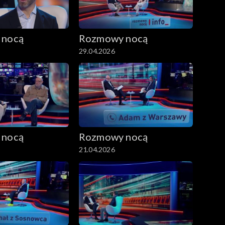
 nocą
Rozmowy nocą
29.04.2026
 nocą
Rozmowy nocą
21.04.2026