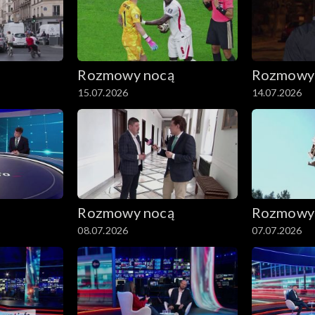
ą
Rozmowy nocą
Rozmowy
15.07.2026
14.07.2026
ą
Rozmowy nocą
Rozmowy
08.07.2026
07.07.2026