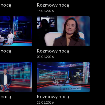
 nocą
Rozmowy nocą
14.04.2026
 nocą
Rozmowy nocą
02.04.2026
 nocą
Rozmowy nocą
25.03.2026