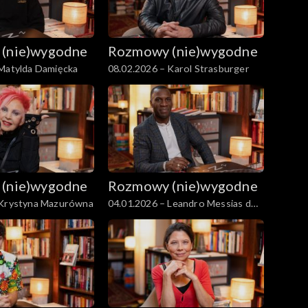
(nie)wygodne
Rozmowy (nie)wygodne
 Matylda Damięcka
08.02.2026 – Karol Strasburger
(nie)wygodne
Rozmowy (nie)wygodne
 Krystyna Mazurówna
04.01.2026 – Leandro Messias dos
Santos