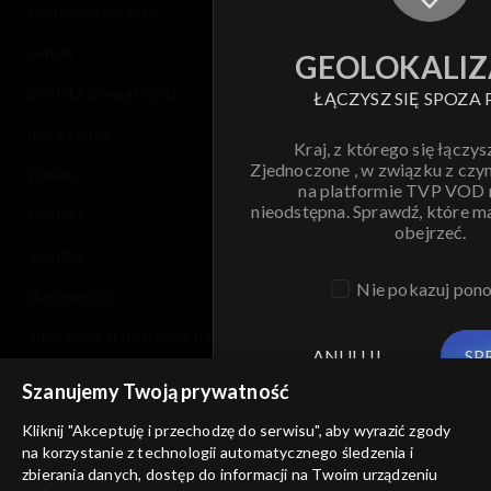
regulamin serwisu
cennik
GEOLOKALIZ
polityka prywatności
ŁĄCZYSZ SIĘ SPOZA 
moje zgody
Kraj, z którego się łączys
Zjednoczone , w związku z czy
pomoc
na platformie TVP VOD
nieodstępna. Sprawdź, które m
kontakt
obejrzeć.
voucher
Nie pokazuj pon
dostępność
informacje o dostawcy usług
ANULUJ
SP
Szanujemy Twoją prywatność
Kliknij "Akceptuję i przechodzę do serwisu", aby wyrazić zgody
na korzystanie z technologii automatycznego śledzenia i
zbierania danych, dostęp do informacji na Twoim urządzeniu