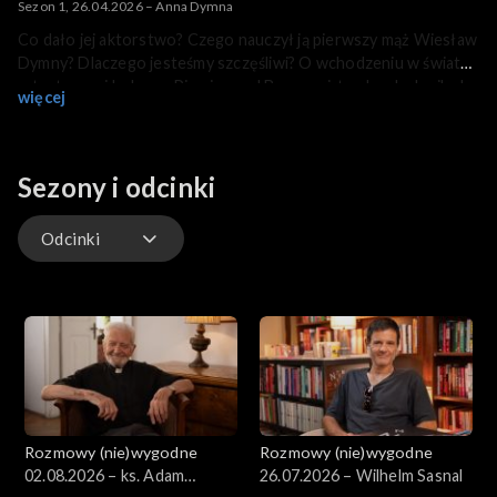
Sezon 1, 26.04.2026 – Anna Dymna
Co dało jej aktorstwo? Czego nauczył ją pierwszy mąż Wiesław
Dymny? Dlaczego jesteśmy szczęśliwi? O wchodzeniu w świat
artystycznej bohemy Piwnicy pod Baranami, trudnych chwilach
więcej
w życiu, a także inicjatywach pełnych nadziei, Mariusz Szczygieł
rozmawia z Anną Dymną, aktorką i aktywistką, założycielką
fundacji „Mimo wszystko”.
Sezony i odcinki
Odcinki
Odcinki
Rozmowy (nie)wygodne
Rozmowy (nie)wygodne
02.08.2026 – ks. Adam
26.07.2026 – Wilhelm Sasnal