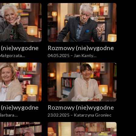
(nie)wygodne
Rozmowy (nie)wygodne
 Małgorzata
04.05.2025 – Jan Kanty
Pawluśkiewicz
(nie)wygodne
Rozmowy (nie)wygodne
Barbara
23.02.2025 – Katarzyna Groniec
z