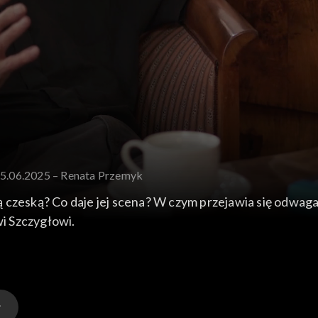
15.06.2025 – Renata Przemyk
urą czeską? Co daje jej scena? W czym przejawia się odwag
i Szczygłowi.