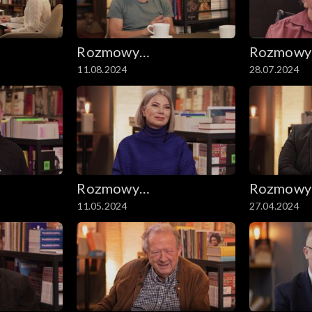
Rozmowy
Rozmowy
11.08.2024
28.07.2024
e
niesymetryczne
niesymet
Rozmowy
Rozmowy
11.05.2024
27.04.2024
e
niesymetryczne
niesymet