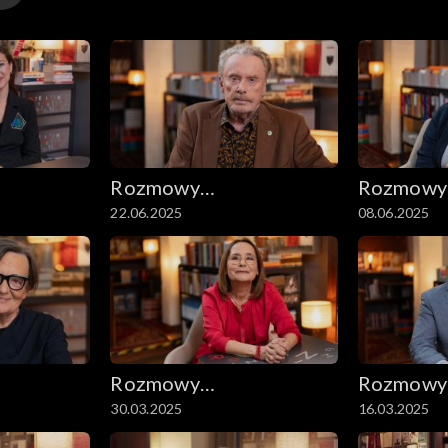
Rozmowy
Rozmowy
22.06.2025
08.06.2025
e
niesymetryczne
niesymet
Rozmowy
Rozmowy
30.03.2025
16.03.2025
e
niesymetryczne
niesymet