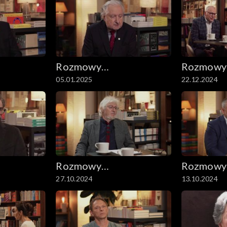
Rozmowy
Rozmowy
05.01.2025
22.12.2024
e
niesymetryczne
niesymet
Rozmowy
Rozmowy
27.10.2024
13.10.2024
e
niesymetryczne
niesymet