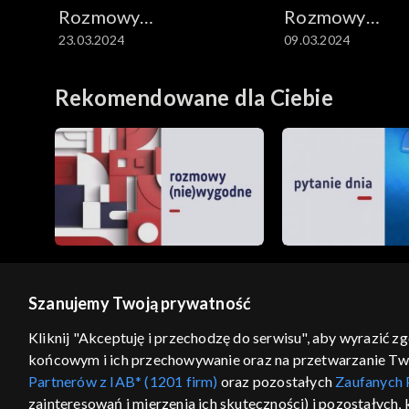
Rozmowy
Rozmowy
23.03.2024
09.03.2024
niesymetryczne
niesymetryczn
Rekomendowane dla Ciebie
Szanujemy Twoją prywatność
© 2026 Telewizja Polska S.A. w likwidacji
Kliknij "Akceptuję i przechodzę do serwisu", aby wyrazić z
końcowym i ich przechowywanie oraz na przetwarzanie Twoic
regulamin serwisu
cennik
polityka prywatności
Partnerów z IAB* (1201 firm)
oraz pozostałych
Zaufanych 
GEOLOKALIZA
zainteresowań i mierzenia ich skuteczności) i pozostałych,