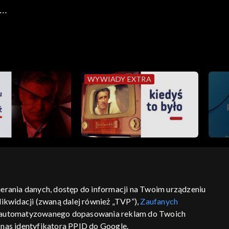
ryczne
WYWIADY EXTRA
bierania danych, dostęp do informacji na Twoim urządzeniu
ikwidacji (zwaną dalej również „TVP”),
Zaufanych
ść
informacje o dostawcy usług
 zautomatyzowanego dopasowania reklam do Twoich
z nas identyfikatora PPID do Google.