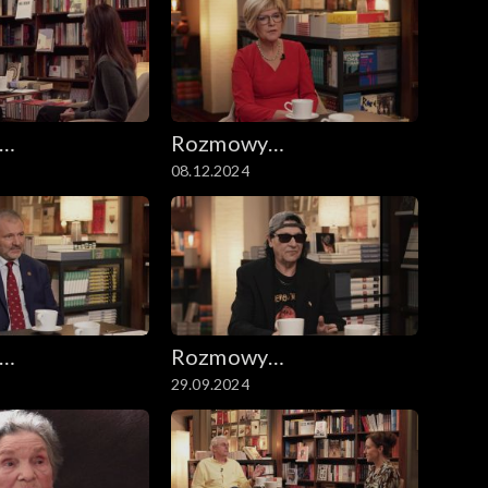
Rozmowy
08.12.2024
ryczne
niesymetryczne
Rozmowy
29.09.2024
ryczne
niesymetryczne