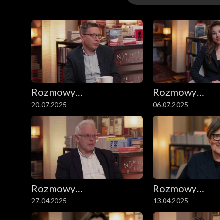
Odcinki
Rozmowy
Rozmowy
20.07.2025
06.07.2025
niesymetryczne
niesymetryczn
Rozmowy
Rozmowy
27.04.2025
13.04.2025
niesymetryczne
niesymetryczn