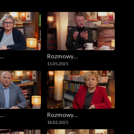
Rozmowy
11.05.2025
ryczne
niesymetryczne
Rozmowy
16.02.2025
ryczne
niesymetryczne