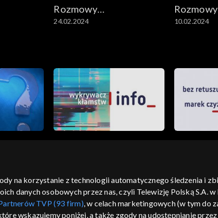
Rozmowy
Rozmowy
24.02.2024
10.02.2024
e
niesymetryczne
niesymet
gody na korzystanie z technologii automatycznego śledzenia i z
h danych osobowych przez nas, czyli Telewizję Polską S.A. w l
moje zgody
pomoc
kontakt
voucher
dostępno
Partnerów TVP (93 firm)
, w celach marketingowych (w tym do
CJA
 które wskazujemy poniżej, a także zgody na udostępnianie prze