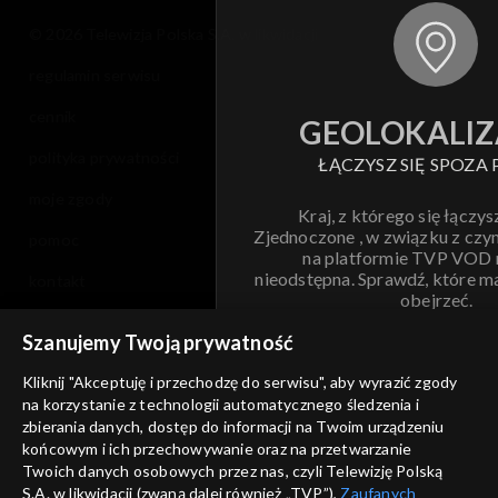
© 2026 Telewizja Polska S.A. w likwidacji
regulamin serwisu
cennik
GEOLOKALIZ
polityka prywatności
ŁĄCZYSZ SIĘ SPOZA 
moje zgody
Kraj, z którego się łączys
Zjednoczone , w związku z czy
pomoc
na platformie TVP VOD
nieodstępna. Sprawdź, które m
kontakt
obejrzeć.
voucher
Szanujemy Twoją prywatność
Nie pokazuj pon
dostępność
Kliknij "Akceptuję i przechodzę do serwisu", aby wyrazić zgody
na korzystanie z technologii automatycznego śledzenia i
informacje o dostawcy usług
ANULUJ
SP
zbierania danych, dostęp do informacji na Twoim urządzeniu
końcowym i ich przechowywanie oraz na przetwarzanie
Twoich danych osobowych przez nas, czyli Telewizję Polską
S.A. w likwidacji (zwaną dalej również „TVP”),
Zaufanych