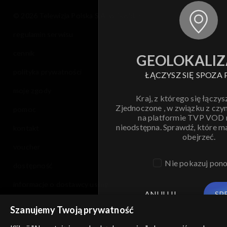
© 2026 Telewizja Polska S.A. w likwidacji
regulamin serwisu
cennik
GEOLOKALIZ
polityka prywatności
ŁĄCZYSZ SIĘ SPOZA 
moje zgody
Kraj, z którego się łączys
Zjednoczone , w związku z czy
pomoc
na platformie TVP VOD
nieodstępna. Sprawdź, które m
kontakt
obejrzeć.
voucher
Nie pokazuj pon
dostępność
informacje o dostawcy usług
ANULUJ
SP
Szanujemy Twoją prywatność