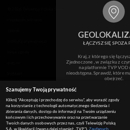
© 2026 Telewizja Polska S.A. w likwidacji
regulamin serwisu
cennik
GEOLOKALIZ
polityka prywatności
ŁĄCZYSZ SIĘ SPOZA 
moje zgody
Kraj, z którego się łączys
Zjednoczone , w związku z czy
pomoc
na platformie TVP VOD
nieodstępna. Sprawdź, które m
kontakt
obejrzeć.
voucher
Szanujemy Twoją prywatność
Nie pokazuj pon
dostępność
Kliknij "Akceptuję i przechodzę do serwisu", aby wyrazić zgody
na korzystanie z technologii automatycznego śledzenia i
informacje o dostawcy usług
ANULUJ
SP
zbierania danych, dostęp do informacji na Twoim urządzeniu
końcowym i ich przechowywanie oraz na przetwarzanie
Twoich danych osobowych przez nas, czyli Telewizję Polską
S.A. w likwidacji (zwaną dalej również „TVP”),
Zaufanych