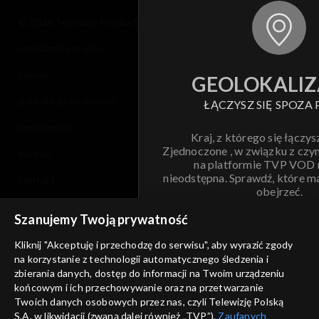
© 2026 Telewizja Polska S.A. w likwidacji
regulamin serwisu
cennik
GEOLOKALIZ
polityka prywatności
ŁĄCZYSZ SIĘ SPOZA 
moje zgody
Kraj, z którego się łączys
Zjednoczone , w związku z czy
pomoc
na platformie TVP VOD
nieodstępna. Sprawdź, które m
kontakt
obejrzeć.
voucher
Szanujemy Twoją prywatność
Nie pokazuj pon
dostępność
Kliknij "Akceptuję i przechodzę do serwisu", aby wyrazić zgody
informacje o dostawcy usług
na korzystanie z technologii automatycznego śledzenia i
ANULUJ
SP
zbierania danych, dostęp do informacji na Twoim urządzeniu
końcowym i ich przechowywanie oraz na przetwarzanie
Twoich danych osobowych przez nas, czyli Telewizję Polską
S.A. w likwidacji (zwaną dalej również „TVP”),
Zaufanych