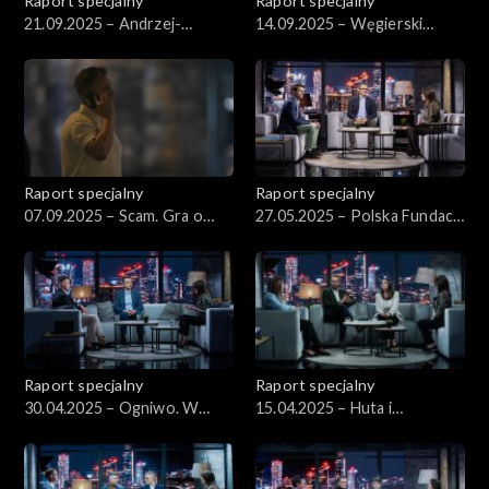
Raport specjalny
Raport specjalny
21.09.2025 – Andrzej-
14.09.2025 – Węgierski
Joanna. Wspólnie i w
parasol
porozumieniu
Raport specjalny
Raport specjalny
07.09.2025 – Scam. Gra o
27.05.2025 – Polska Fundacja
twoją forsę
Nietransparentna
Raport specjalny
Raport specjalny
30.04.2025 – Ogniwo. W
15.04.2025 – Huta i
łańcuchu powiązań
śmiertelne wypadki