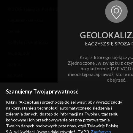
© 2026 Telewizja Polska S.A. w likwidacji
regulamin serwisu
cennik
GEOLOKALIZ
polityka prywatności
ŁĄCZYSZ SIĘ SPOZA 
moje zgody
Kraj, z którego się łączys
Zjednoczone , w związku z czy
pomoc
na platformie TVP VOD
nieodstępna. Sprawdź, które m
kontakt
obejrzeć.
voucher
Szanujemy Twoją prywatność
Nie pokazuj pon
dostępność
Kliknij "Akceptuję i przechodzę do serwisu", aby wyrazić zgody
informacje o dostawcy usług
na korzystanie z technologii automatycznego śledzenia i
ANULUJ
SP
zbierania danych, dostęp do informacji na Twoim urządzeniu
końcowym i ich przechowywanie oraz na przetwarzanie
Twoich danych osobowych przez nas, czyli Telewizję Polską
S.A. w likwidacji (zwaną dalej również „TVP”),
Zaufanych