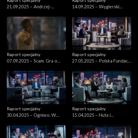
Raport specjalny
Raport specjalny
21.09.2025 – Andrzej-
14.09.2025 – Węgierski
Joanna. Wspólnie i w
parasol
porozumieniu
Raport specjalny
Raport specjalny
07.09.2025 – Scam. Gra o
27.05.2025 – Polska Fundacja
twoją forsę
Nietransparentna
Raport specjalny
Raport specjalny
30.04.2025 – Ogniwo. W
15.04.2025 – Huta i
łańcuchu powiązań
śmiertelne wypadki