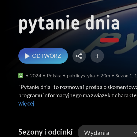
ODTWÓRZ
2024
Polska
publicystyka
20m
Sezon 1, 
"Pytanie dnia" to rozmowa i prośba o skomentow
programu informacyjnego ma związek z charakte
Gościem jest Leszek Miller, były premier.
więcej
Sezony i odcinki
Wydania