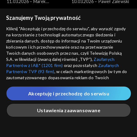
11.03.2026 – Marek
10.03.2026 – Paweł Zalewski
Borowski
Szanujemy Twoją prywatność
Kliknij "Akceptuję i przechodzę do serwisu", aby wyrazić zgody
na korzystanie z technologii automatycznego śledzenia i
zbierania danych, dostęp do informacji na Twoim urządzeniu
końcowym i ich przechowywanie oraz na przetwarzanie
Pytanie dnia
Pytanie dnia
Twoich danych osobowych przez nas, czyli Telewizję Polską
09.03.2026 – Jakub Banaszak
08.03.2026 – Henryka
S.A. w likwidacji (zwaną dalej również „TVP”),
Zaufanych
Bochniarz i Magdalena Środa
Partnerów z IAB* (1201 firm)
oraz pozostałych
Zaufanych
Partnerów TVP (93 firm)
, w celach marketingowych (w tym do
zautomatyzowanego dopasowania reklam do Twoich
zainteresowań i mierzenia ich skuteczności) i pozostałych,
które wskazujemy poniżej, a także zgody na udostępnianie
Akceptuję i przechodzę do serwisu
przez nas identyfikatora PPID do Google.
Pytanie dnia
Pytanie dnia
Twoje dane osobowe zbierane podczas odwiedzania przez
07.03.2026 – Miłosz Motyka
06.03.2026 – Hanna
Ustawienia zaawansowane
Ciebie naszych
poszczególnych serwisów
zwanych dalej
Gronkiewicz-Waltz
„Portalem”, w tym informacje zapisywane za pomocą
technologii takich jak: pliki cookie, sygnalizatory WWW lub
innych podobnych technologii umożliwiających świadczenie
Główna
Szukaj
Moja lista
Na żywo
Więcej
dopasowanych i bezpiecznych usług, personalizację treści