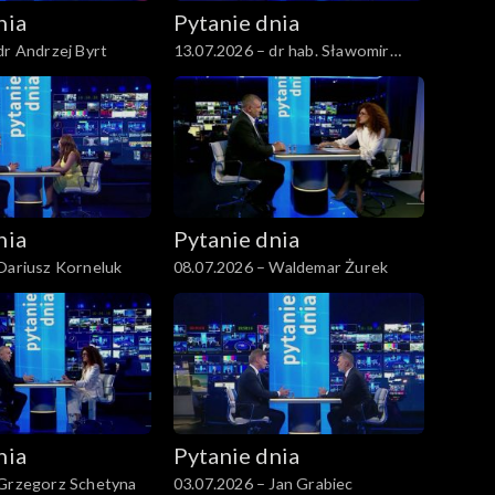
nia
Pytanie dnia
dr Andrzej Byrt
13.07.2026 – dr hab. Sławomir
Patyra
nia
Pytanie dnia
Dariusz Korneluk
08.07.2026 – Waldemar Żurek
nia
Pytanie dnia
 Grzegorz Schetyna
03.07.2026 – Jan Grabiec