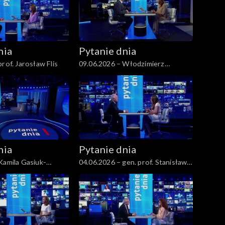
nia
Pytanie dnia
rof. Jarosław Flis
09.06.2026 – Włodzimierz
Czarzasty
nia
Pytanie dnia
Kamila Gasiuk-
04.06.2026 – gen. prof. Stanisław
Koziej