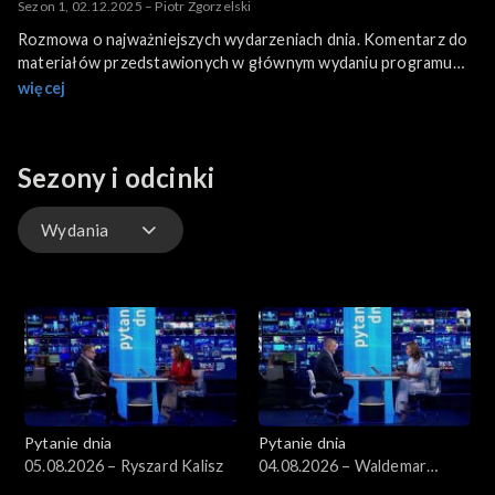
Sezon 1, 02.12.2025 – Piotr Zgorzelski
Rozmowa o najważniejszych wydarzeniach dnia. Komentarz do
materiałów przedstawionych w głównym wydaniu programu
informacyjnego.
więcej
Gościem programu jest Piotr Zgorzelski, wicemarszałek Sejmu
RP.
Sezony i odcinki
Wydania
Wydania
Pytanie dnia
Pytanie dnia
05.08.2026 – Ryszard Kalisz
04.08.2026 – Waldemar
Żurek