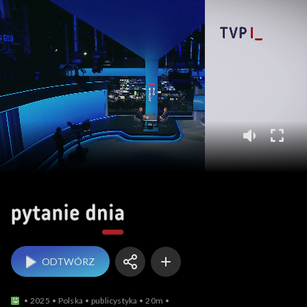
Pytanie dnia
ODTWÓRZ
2025
Polska
publicystyka
20m