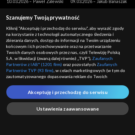
10.03.2026 – Paweł Zalewski
09.03.2026 – Jakub Banaszak
Szanujemy Twoją prywatność
Kliknij "Akceptuję i przechodzę do serwisu", aby wyrazić zgody
na korzystanie z technologii automatycznego śledzenia i
zbierania danych, dostęp do informacji na Twoim urządzeniu
końcowym i ich przechowywanie oraz na przetwarzanie
Pytanie dnia
Pytanie dnia
Twoich danych osobowych przez nas, czyli Telewizję Polską
08.03.2026 – Henryka
07.03.2026 – Miłosz Motyka
S.A. w likwidacji (zwaną dalej również „TVP”),
Zaufanych
Bochniarz i Magdalena Środa
Partnerów z IAB* (1201 firm)
oraz pozostałych
Zaufanych
Partnerów TVP (93 firm)
, w celach marketingowych (w tym do
zautomatyzowanego dopasowania reklam do Twoich
zainteresowań i mierzenia ich skuteczności) i pozostałych,
które wskazujemy poniżej, a także zgody na udostępnianie
Akceptuję i przechodzę do serwisu
przez nas identyfikatora PPID do Google.
Pytanie dnia
Pytanie dnia
Twoje dane osobowe zbierane podczas odwiedzania przez
06.03.2026 – Hanna
05.03.2026 – Jakub Rutnicki
Ustawienia zaawansowane
Ciebie naszych
poszczególnych serwisów
zwanych dalej
Gronkiewicz-Waltz
„Portalem”, w tym informacje zapisywane za pomocą
technologii takich jak: pliki cookie, sygnalizatory WWW lub
innych podobnych technologii umożliwiających świadczenie
Główna
Szukaj
Moja lista
Na żywo
Więcej
dopasowanych i bezpiecznych usług, personalizację treści