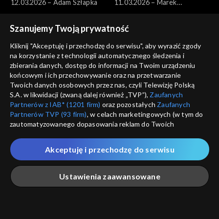
12.03.2026 – Adam Szłapka
11.03.2026 – Marek
Borowski
Szanujemy Twoją prywatność
Kliknij "Akceptuję i przechodzę do serwisu", aby wyrazić zgody
na korzystanie z technologii automatycznego śledzenia i
zbierania danych, dostęp do informacji na Twoim urządzeniu
końcowym i ich przechowywanie oraz na przetwarzanie
Pytanie dnia
Pytanie dnia
Twoich danych osobowych przez nas, czyli Telewizję Polską
10.03.2026 – Paweł Zalewski
09.03.2026 – Jakub Banaszak
S.A. w likwidacji (zwaną dalej również „TVP”),
Zaufanych
Partnerów z IAB* (1201 firm)
oraz pozostałych
Zaufanych
Partnerów TVP (93 firm)
, w celach marketingowych (w tym do
zautomatyzowanego dopasowania reklam do Twoich
zainteresowań i mierzenia ich skuteczności) i pozostałych,
które wskazujemy poniżej, a także zgody na udostępnianie
Akceptuję i przechodzę do serwisu
przez nas identyfikatora PPID do Google.
Pytanie dnia
Pytanie dnia
Twoje dane osobowe zbierane podczas odwiedzania przez
08.03.2026 – Henryka
07.03.2026 – Miłosz Motyka
Ustawienia zaawansowane
Ciebie naszych
poszczególnych serwisów
zwanych dalej
Bochniarz i Magdalena Środa
„Portalem”, w tym informacje zapisywane za pomocą
technologii takich jak: pliki cookie, sygnalizatory WWW lub
innych podobnych technologii umożliwiających świadczenie
Główna
Szukaj
Moja lista
Na żywo
Więcej
dopasowanych i bezpiecznych usług, personalizację treści