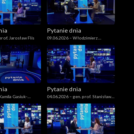
nia
Pytanie dnia
rof. Jarosław Flis
09.06.2026 – Włodzimierz
Czarzasty
nia
Pytanie dnia
Kamila Gasiuk-
04.06.2026 – gen. prof. Stanisław
Koziej