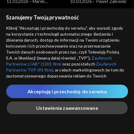
11.03.2026 – Marek
10.03.2026 – Paweł Zalewski
Borowski
Szanujemy Twoją prywatność
Kliknij "Akceptuję i przechodzę do serwisu", aby wyrazić zgody
na korzystanie z technologii automatycznego śledzenia i
zbierania danych, dostęp do informacji na Twoim urządzeniu
końcowym i ich przechowywanie oraz na przetwarzanie
Pytanie dnia
Pytanie dnia
Twoich danych osobowych przez nas, czyli Telewizję Polską
09.03.2026 – Jakub Banaszak
08.03.2026 – Henryka
S.A. w likwidacji (zwaną dalej również „TVP”),
Zaufanych
Bochniarz i Magdalena Środa
Partnerów z IAB* (1201 firm)
oraz pozostałych
Zaufanych
Partnerów TVP (93 firm)
, w celach marketingowych (w tym do
zautomatyzowanego dopasowania reklam do Twoich
zainteresowań i mierzenia ich skuteczności) i pozostałych,
które wskazujemy poniżej, a także zgody na udostępnianie
Akceptuję i przechodzę do serwisu
przez nas identyfikatora PPID do Google.
Pytanie dnia
Pytanie dnia
Twoje dane osobowe zbierane podczas odwiedzania przez
07.03.2026 – Miłosz Motyka
06.03.2026 – Hanna
Ustawienia zaawansowane
Ciebie naszych
poszczególnych serwisów
zwanych dalej
Gronkiewicz-Waltz
„Portalem”, w tym informacje zapisywane za pomocą
technologii takich jak: pliki cookie, sygnalizatory WWW lub
innych podobnych technologii umożliwiających świadczenie
Główna
Szukaj
Moja lista
Na żywo
Więcej
dopasowanych i bezpiecznych usług, personalizację treści