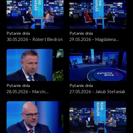
Pytanie dnia
Pytanie dnia
30.05.2026 – Robert Biedroń
29.05.2026 – Magdalena
Sobkowiak-Czarnecka
Pytanie dnia
Pytanie dnia
28.05.2026 – Marcin
27.05.2026 – Jakub Stefaniak
Kierwiński