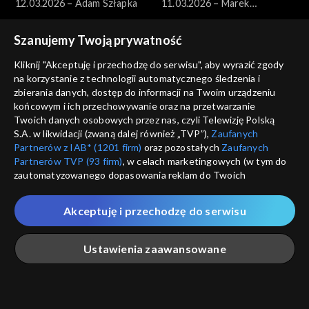
12.03.2026 – Adam Szłapka
11.03.2026 – Marek
Borowski
Szanujemy Twoją prywatność
Kliknij "Akceptuję i przechodzę do serwisu", aby wyrazić zgody
na korzystanie z technologii automatycznego śledzenia i
zbierania danych, dostęp do informacji na Twoim urządzeniu
końcowym i ich przechowywanie oraz na przetwarzanie
Pytanie dnia
Pytanie dnia
Twoich danych osobowych przez nas, czyli Telewizję Polską
10.03.2026 – Paweł Zalewski
09.03.2026 – Jakub Banaszak
S.A. w likwidacji (zwaną dalej również „TVP”),
Zaufanych
Partnerów z IAB* (1201 firm)
oraz pozostałych
Zaufanych
Partnerów TVP (93 firm)
, w celach marketingowych (w tym do
zautomatyzowanego dopasowania reklam do Twoich
zainteresowań i mierzenia ich skuteczności) i pozostałych,
które wskazujemy poniżej, a także zgody na udostępnianie
Akceptuję i przechodzę do serwisu
przez nas identyfikatora PPID do Google.
Pytanie dnia
Pytanie dnia
Twoje dane osobowe zbierane podczas odwiedzania przez
08.03.2026 – Henryka
07.03.2026 – Miłosz Motyka
Ustawienia zaawansowane
Ciebie naszych
poszczególnych serwisów
zwanych dalej
Bochniarz i Magdalena Środa
„Portalem”, w tym informacje zapisywane za pomocą
technologii takich jak: pliki cookie, sygnalizatory WWW lub
innych podobnych technologii umożliwiających świadczenie
Główna
Szukaj
Moja lista
Na żywo
Więcej
dopasowanych i bezpiecznych usług, personalizację treści