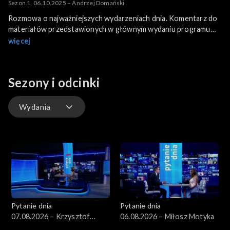
Sezon 1, 06.10.2025 – Andrzej Domański
Rozmowa o najważniejszych wydarzeniach dnia. Komentarz do
materiałów przedstawionych w głównym wydaniu programu
informacyjnego.
więcej
Gościem programu jest Andrzej Domański, minister finansów i
gospodarki Polski.
Sezony i odcinki
Wydania
Wydania
Pytanie dnia
Pytanie dnia
07.08.2026 – Krzysztof
06.08.2026 – Miłosz Motyka
Gawkowski