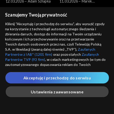
12.03.2026 – Adam Szłapka
11.03.2026 – Marek
Borowski
Szanujemy Twoją prywatność
Kliknij "Akceptuję i przechodzę do serwisu", aby wyrazić zgody
na korzystanie z technologii automatycznego śledzenia i
zbierania danych, dostęp do informacji na Twoim urządzeniu
końcowym i ich przechowywanie oraz na przetwarzanie
Pytanie dnia
Pytanie dnia
Twoich danych osobowych przez nas, czyli Telewizję Polską
10.03.2026 – Paweł Zalewski
09.03.2026 – Jakub Banaszak
S.A. w likwidacji (zwaną dalej również „TVP”),
Zaufanych
Partnerów z IAB* (1201 firm)
oraz pozostałych
Zaufanych
Partnerów TVP (93 firm)
, w celach marketingowych (w tym do
zautomatyzowanego dopasowania reklam do Twoich
zainteresowań i mierzenia ich skuteczności) i pozostałych,
które wskazujemy poniżej, a także zgody na udostępnianie
Akceptuję i przechodzę do serwisu
przez nas identyfikatora PPID do Google.
Pytanie dnia
Pytanie dnia
Twoje dane osobowe zbierane podczas odwiedzania przez
08.03.2026 – Henryka
07.03.2026 – Miłosz Motyka
Ustawienia zaawansowane
Ciebie naszych
poszczególnych serwisów
zwanych dalej
Bochniarz i Magdalena Środa
„Portalem”, w tym informacje zapisywane za pomocą
technologii takich jak: pliki cookie, sygnalizatory WWW lub
innych podobnych technologii umożliwiających świadczenie
Główna
Szukaj
Moja lista
Na żywo
Więcej
dopasowanych i bezpiecznych usług, personalizację treści