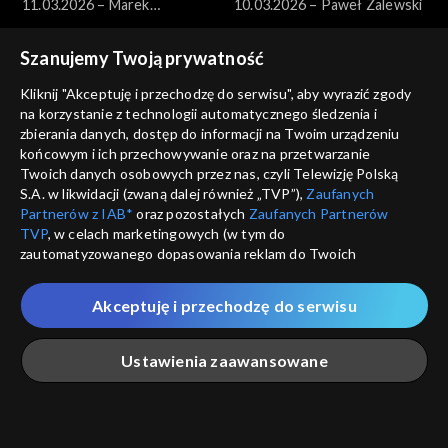
11.03.2026 – Marek
10.03.2026 – Paweł Zalewski
Borowski
Szanujemy Twoją prywatność
Kliknij "Akceptuję i przechodzę do serwisu", aby wyrazić zgody
na korzystanie z technologii automatycznego śledzenia i
zbierania danych, dostęp do informacji na Twoim urządzeniu
końcowym i ich przechowywanie oraz na przetwarzanie
Pytanie dnia
Pytanie dnia
Twoich danych osobowych przez nas, czyli Telewizję Polską
09.03.2026 – Jakub Banaszak
08.03.2026 – Henryka
S.A. w likwidacji (zwaną dalej również „TVP”),
Zaufanych
Bochniarz i Magdalena Środa
Partnerów z IAB*
oraz pozostałych
Zaufanych Partnerów
TVP
, w celach marketingowych (w tym do
zautomatyzowanego dopasowania reklam do Twoich
zainteresowań i mierzenia ich skuteczności) i pozostałych,
które wskazujemy poniżej, a także zgody na udostępnianie
Akceptuję i przechodzę do serwisu
przez nas identyfikatora PPID do Google.
Pytanie dnia
Pytanie dnia
Twoje dane osobowe zbierane podczas odwiedzania przez
07.03.2026 – Miłosz Motyka
06.03.2026 – Hanna
Ustawienia zaawansowane
Ciebie naszych
poszczególnych serwisów
zwanych dalej
Gronkiewicz-Waltz
„Portalem”, w tym informacje zapisywane za pomocą
technologii takich jak: pliki cookie, sygnalizatory WWW lub
innych podobnych technologii umożliwiających świadczenie
Główna
Szukaj
Moja lista
Na żywo
Więcej
dopasowanych i bezpiecznych usług, personalizację treści