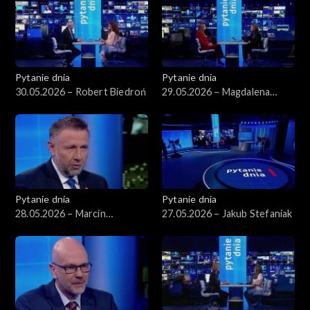
Pytanie dnia
Pytanie dnia
30.05.2026 – Robert Biedroń
29.05.2026 – Magdalena
Sobkowiak-Czarnecka
Pytanie dnia
Pytanie dnia
28.05.2026 – Marcin
27.05.2026 – Jakub Stefaniak
Kierwiński