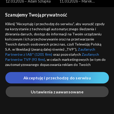
12.03.2026 – Adam Szłapka
11.03.2026 – Marek
Borowski
Szanujemy Twoją prywatność
Kliknij "Akceptuję i przechodzę do serwisu", aby wyrazić zgody
na korzystanie z technologii automatycznego śledzenia i
zbierania danych, dostęp do informacji na Twoim urządzeniu
końcowym i ich przechowywanie oraz na przetwarzanie
Pytanie dnia
Pytanie dnia
Twoich danych osobowych przez nas, czyli Telewizję Polską
10.03.2026 – Paweł Zalewski
09.03.2026 – Jakub Banaszak
S.A. w likwidacji (zwaną dalej również „TVP”),
Zaufanych
Partnerów z IAB* (1201 firm)
oraz pozostałych
Zaufanych
Partnerów TVP (93 firm)
, w celach marketingowych (w tym do
zautomatyzowanego dopasowania reklam do Twoich
zainteresowań i mierzenia ich skuteczności) i pozostałych,
które wskazujemy poniżej, a także zgody na udostępnianie
Akceptuję i przechodzę do serwisu
przez nas identyfikatora PPID do Google.
Pytanie dnia
Pytanie dnia
Twoje dane osobowe zbierane podczas odwiedzania przez
08.03.2026 – Henryka
07.03.2026 – Miłosz Motyka
Ustawienia zaawansowane
Ciebie naszych
poszczególnych serwisów
zwanych dalej
Bochniarz i Magdalena Środa
„Portalem”, w tym informacje zapisywane za pomocą
technologii takich jak: pliki cookie, sygnalizatory WWW lub
innych podobnych technologii umożliwiających świadczenie
Główna
Szukaj
Moja lista
Na żywo
Więcej
dopasowanych i bezpiecznych usług, personalizację treści