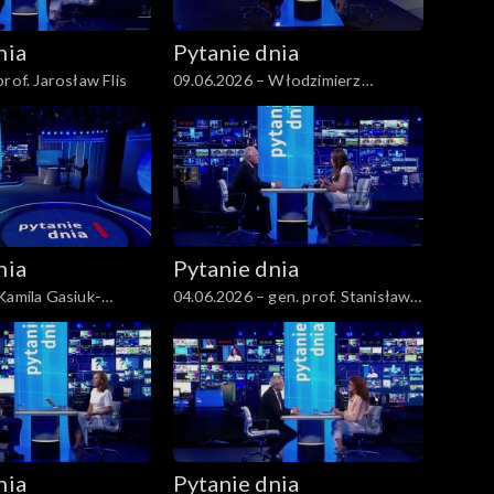
nia
Pytanie dnia
rof. Jarosław Flis
09.06.2026 – Włodzimierz
Czarzasty
nia
Pytanie dnia
Kamila Gasiuk-
04.06.2026 – gen. prof. Stanisław
Koziej
nia
Pytanie dnia