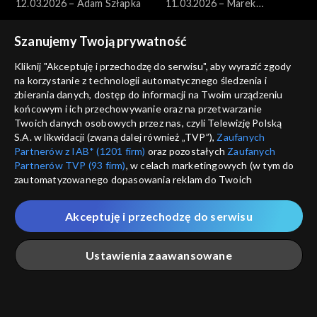
12.03.2026 – Adam Szłapka
11.03.2026 – Marek
Borowski
Szanujemy Twoją prywatność
Kliknij "Akceptuję i przechodzę do serwisu", aby wyrazić zgody
na korzystanie z technologii automatycznego śledzenia i
zbierania danych, dostęp do informacji na Twoim urządzeniu
końcowym i ich przechowywanie oraz na przetwarzanie
Pytanie dnia
Pytanie dnia
Twoich danych osobowych przez nas, czyli Telewizję Polską
10.03.2026 – Paweł Zalewski
09.03.2026 – Jakub Banaszak
S.A. w likwidacji (zwaną dalej również „TVP”),
Zaufanych
Partnerów z IAB* (1201 firm)
oraz pozostałych
Zaufanych
Partnerów TVP (93 firm)
, w celach marketingowych (w tym do
zautomatyzowanego dopasowania reklam do Twoich
zainteresowań i mierzenia ich skuteczności) i pozostałych,
które wskazujemy poniżej, a także zgody na udostępnianie
Akceptuję i przechodzę do serwisu
przez nas identyfikatora PPID do Google.
Pytanie dnia
Pytanie dnia
Twoje dane osobowe zbierane podczas odwiedzania przez
08.03.2026 – Henryka
07.03.2026 – Miłosz Motyka
Ustawienia zaawansowane
Ciebie naszych
poszczególnych serwisów
zwanych dalej
Bochniarz i Magdalena Środa
„Portalem”, w tym informacje zapisywane za pomocą
technologii takich jak: pliki cookie, sygnalizatory WWW lub
innych podobnych technologii umożliwiających świadczenie
Główna
Szukaj
Moja lista
Na żywo
Więcej
dopasowanych i bezpiecznych usług, personalizację treści