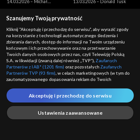
14.03.2026 – Michał
13.03.2026 – Donald Tusk
Wawrykiewicz
Szanujemy Twoją prywatność
Kliknij "Akceptuję i przechodzę do serwisu", aby wyrazić zgody
na korzystanie z technologii automatycznego śledzenia i
zbierania danych, dostęp do informacji na Twoim urządzeniu
końcowym i ich przechowywanie oraz na przetwarzanie
Pytanie dnia
Pytanie dnia
Twoich danych osobowych przez nas, czyli Telewizję Polską
12.03.2026 – Adam Szłapka
11.03.2026 – Marek
S.A. w likwidacji (zwaną dalej również „TVP”),
Zaufanych
Borowski
Partnerów z IAB* (1201 firm)
oraz pozostałych
Zaufanych
Partnerów TVP (93 firm)
, w celach marketingowych (w tym do
zautomatyzowanego dopasowania reklam do Twoich
zainteresowań i mierzenia ich skuteczności) i pozostałych,
które wskazujemy poniżej, a także zgody na udostępnianie
Akceptuję i przechodzę do serwisu
przez nas identyfikatora PPID do Google.
Pytanie dnia
Pytanie dnia
Twoje dane osobowe zbierane podczas odwiedzania przez
10.03.2026 – Paweł Zalewski
09.03.2026 – Jakub Banaszak
Ustawienia zaawansowane
Ciebie naszych
poszczególnych serwisów
zwanych dalej
„Portalem”, w tym informacje zapisywane za pomocą
technologii takich jak: pliki cookie, sygnalizatory WWW lub
innych podobnych technologii umożliwiających świadczenie
Główna
Szukaj
Moja lista
Na żywo
Więcej
dopasowanych i bezpiecznych usług, personalizację treści