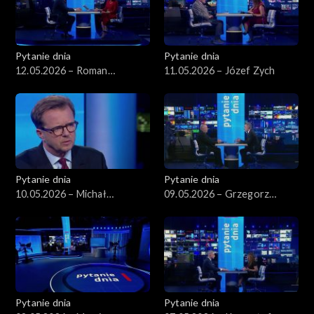
Pytanie dnia
Pytanie dnia
12.05.2026 – Roman
11.05.2026 – Józef Zych
Giertych
Pytanie dnia
Pytanie dnia
10.05.2026 – Michał
09.05.2026 – Grzegorz
Wawrykiewicz
Schetyna
Pytanie dnia
Pytanie dnia