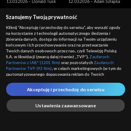
13.03.2026 – Donald Tusk
12.03.2026 – Adam Szłapka
Szanujemy Twoją prywatność
Kliknij "Akceptuję i przechodzę do serwisu", aby wyrazić zgody
na korzystanie z technologii automatycznego śledzenia i
zbierania danych, dostęp do informacji na Twoim urządzeniu
końcowym i ich przechowywanie oraz na przetwarzanie
Pytanie dnia
Pytanie dnia
Twoich danych osobowych przez nas, czyli Telewizję Polską
11.03.2026 – Marek
10.03.2026 – Paweł Zalewski
S.A. w likwidacji (zwaną dalej również „TVP”),
Zaufanych
Borowski
Partnerów z IAB* (1201 firm)
oraz pozostałych
Zaufanych
Partnerów TVP (93 firm)
, w celach marketingowych (w tym do
zautomatyzowanego dopasowania reklam do Twoich
zainteresowań i mierzenia ich skuteczności) i pozostałych,
które wskazujemy poniżej, a także zgody na udostępnianie
Akceptuję i przechodzę do serwisu
przez nas identyfikatora PPID do Google.
Pytanie dnia
Pytanie dnia
Twoje dane osobowe zbierane podczas odwiedzania przez
09.03.2026 – Jakub Banaszak
08.03.2026 – Henryka
Ustawienia zaawansowane
Ciebie naszych
poszczególnych serwisów
zwanych dalej
Bochniarz i Magdalena Środa
„Portalem”, w tym informacje zapisywane za pomocą
technologii takich jak: pliki cookie, sygnalizatory WWW lub
innych podobnych technologii umożliwiających świadczenie
Główna
Szukaj
Moja lista
Na żywo
Więcej
dopasowanych i bezpiecznych usług, personalizację treści