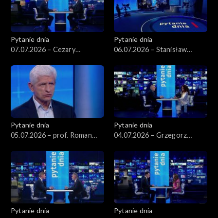
Pytanie dnia
Pytanie dnia
07.07.2026 – Cezary
06.07.2026 – Stanisław
Tomczyk
Wziątek
Pytanie dnia
Pytanie dnia
05.07.2026 – prof. Roman
04.07.2026 – Grzegorz
Kuźniar
Schetyna
Pytanie dnia
Pytanie dnia