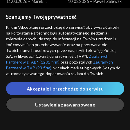
11.03.2026 – Marek
10.03.2026 – Paweł Zalewski
Borowski
Szanujemy Twoją prywatność
Kliknij "Akceptuję i przechodzę do serwisu", aby wyrazić zgody
na korzystanie z technologii automatycznego śledzenia i
zbierania danych, dostęp do informacji na Twoim urządzeniu
końcowym i ich przechowywanie oraz na przetwarzanie
Pytanie dnia
Pytanie dnia
Twoich danych osobowych przez nas, czyli Telewizję Polską
09.03.2026 – Jakub Banaszak
08.03.2026 – Henryka
S.A. w likwidacji (zwaną dalej również „TVP”),
Zaufanych
Bochniarz i Magdalena Środa
Partnerów z IAB* (1201 firm)
oraz pozostałych
Zaufanych
Partnerów TVP (93 firm)
, w celach marketingowych (w tym do
zautomatyzowanego dopasowania reklam do Twoich
zainteresowań i mierzenia ich skuteczności) i pozostałych,
które wskazujemy poniżej, a także zgody na udostępnianie
Akceptuję i przechodzę do serwisu
przez nas identyfikatora PPID do Google.
Pytanie dnia
Pytanie dnia
Twoje dane osobowe zbierane podczas odwiedzania przez
07.03.2026 – Miłosz Motyka
06.03.2026 – Hanna
Ustawienia zaawansowane
Ciebie naszych
poszczególnych serwisów
zwanych dalej
Gronkiewicz-Waltz
„Portalem”, w tym informacje zapisywane za pomocą
technologii takich jak: pliki cookie, sygnalizatory WWW lub
innych podobnych technologii umożliwiających świadczenie
Główna
Szukaj
Moja lista
Na żywo
Więcej
dopasowanych i bezpiecznych usług, personalizację treści