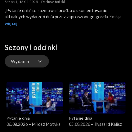
Sezon 1, 16.01.2025 – Dariusz Joński
„Pytanie dnia” to rozmowa i prośba o skomentowanie
aktualnych wydarzeń dnia przez zaproszonego gościa. Emisja
bezpośrednio po głównym wydaniu programu informacyjnego
więcej
ma związek z charakterem problematyki poruszanej w każdym
odcinku.
Gościem jest Dariusz Joński (KO).
Sezony i odcinki
Wydania
Wydania
Pytanie dnia
Pytanie dnia
06.08.2026 – Miłosz Motyka
05.08.2026 – Ryszard Kalisz