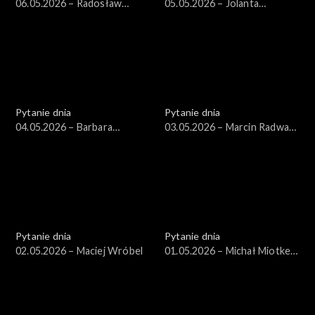
06.05.2026 – Radosław
05.05.2026 – Jolanta
Sikorski
Sobierańska-Grenda
Pytanie dnia
Pytanie dnia
04.05.2026 – Barbara
03.05.2026 – Marcin Radwan-
Nowacka
Röhrenschef
Pytanie dnia
Pytanie dnia
02.05.2026 – Maciej Wróbel
01.05.2026 – Michał Miotke,
Grzegorz Sajór