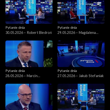
Pytanie dnia
Pytanie dnia
30.05.2026 – Robert Biedroń
29.05.2026 – Magdalena
Sobkowiak-Czarnecka
Pytanie dnia
Pytanie dnia
28.05.2026 – Marcin
27.05.2026 – Jakub Stefaniak
Kierwiński