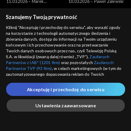
11.03.2026 – Marek
10.03.2026 – Paweł Zalewski
Borowski
Szanujemy Twoją prywatność
Kliknij "Akceptuję i przechodzę do serwisu", aby wyrazić zgody
na korzystanie z technologii automatycznego śledzenia i
zbierania danych, dostęp do informacji na Twoim urządzeniu
końcowym i ich przechowywanie oraz na przetwarzanie
Pytanie dnia
Pytanie dnia
Twoich danych osobowych przez nas, czyli Telewizję Polską
09.03.2026 – Jakub Banaszak
08.03.2026 – Henryka
S.A. w likwidacji (zwaną dalej również „TVP”),
Zaufanych
Bochniarz i Magdalena Środa
Partnerów z IAB* (1201 firm)
oraz pozostałych
Zaufanych
Partnerów TVP (93 firm)
, w celach marketingowych (w tym do
zautomatyzowanego dopasowania reklam do Twoich
zainteresowań i mierzenia ich skuteczności) i pozostałych,
które wskazujemy poniżej, a także zgody na udostępnianie
Akceptuję i przechodzę do serwisu
przez nas identyfikatora PPID do Google.
Pytanie dnia
Pytanie dnia
Twoje dane osobowe zbierane podczas odwiedzania przez
07.03.2026 – Miłosz Motyka
06.03.2026 – Hanna
Ustawienia zaawansowane
Ciebie naszych
poszczególnych serwisów
zwanych dalej
Gronkiewicz-Waltz
„Portalem”, w tym informacje zapisywane za pomocą
technologii takich jak: pliki cookie, sygnalizatory WWW lub
innych podobnych technologii umożliwiających świadczenie
Główna
Szukaj
Moja lista
Na żywo
Więcej
dopasowanych i bezpiecznych usług, personalizację treści