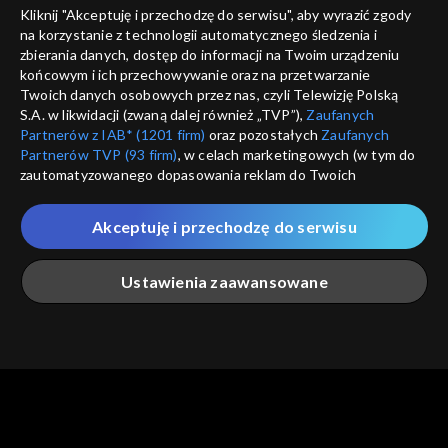
Kliknij "Akceptuję i przechodzę do serwisu", aby wyrazić zgody
informacje o dostawcy usług
na korzystanie z technologii automatycznego śledzenia i
ANULUJ
SP
zbierania danych, dostęp do informacji na Twoim urządzeniu
końcowym i ich przechowywanie oraz na przetwarzanie
Twoich danych osobowych przez nas, czyli Telewizję Polską
S.A. w likwidacji (zwaną dalej również „TVP”),
Zaufanych
Partnerów z IAB* (1201 firm)
oraz pozostałych
Zaufanych
Partnerów TVP (93 firm)
, w celach marketingowych (w tym do
zautomatyzowanego dopasowania reklam do Twoich
zainteresowań i mierzenia ich skuteczności) i pozostałych,
które wskazujemy poniżej, a także zgody na udostępnianie
Akceptuję i przechodzę do serwisu
przez nas identyfikatora PPID do Google.
Twoje dane osobowe zbierane podczas odwiedzania przez
Ustawienia zaawansowane
Ciebie naszych
poszczególnych serwisów
zwanych dalej
„Portalem”, w tym informacje zapisywane za pomocą
technologii takich jak: pliki cookie, sygnalizatory WWW lub
innych podobnych technologii umożliwiających świadczenie
Główna
Szukaj
Moja lista
Na żywo
Więcej
dopasowanych i bezpiecznych usług, personalizację treści
oraz reklam, udostępnianie funkcji mediów społecznościowych
oraz analizowanie ruchu w Internecie.
Twoje dane osobowe zbierane podczas odwiedzania przez