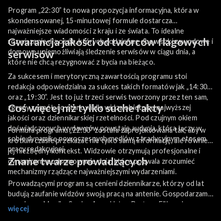
Program „22:30” to nowa propozycja informacyjna, która w
skondensowanej, 15-minutowej formule dostarcza
najważniejsze wiadomości z kraju i ze świata. To idealne
Gwarancja jakości od twórców flagowych
rozwiązanie dla osób, których codzienne obowiązki zawodowe i
domowe uniemożliwiają śledzenie serwisów w ciągu dnia, a
serwisów
które nie chcą rezygnować z bycia na bieżąco.
Za sukcesem i merytoryczną zawartością programu stoi
redakcja odpowiedzialna za sukces takich formatów jak „14:30”
oraz „19:30”. Jest to już trzeci serwis tworzony przez ten sam,
Coś więcej niż tylko suche fakty
zgrany zespół, co stanowi dla widza obietnicę najwyższej
jakości oraz dziennikarskiej rzetelności. Pod czujnym okiem
doświadczonych wydawców powstaje audycja, która łączy w
Formuła programu „22:30” została zaprojektowana tak, aby w
sobie dynamikę nowoczesnych mediów z tradycyjnym etosem
krótkim czasie przekazać nie tylko samą informację, ale również
pracy redakcyjnej.
jej niezbędny kontekst. Widzowie otrzymują profesjonalne i
Znane twarze prowadzących
dynamiczne podsumowanie dnia, które pozwala zrozumieć
mechanizmy rządzące najważniejszymi wydarzeniami.
Prowadzącymi program są cenieni dziennikarze, którzy od lat
budują zaufanie widzów swoją pracą na antenie. Gospodarzami
serwisu są Monika Sawka, Anna Hałas, Bartosz Filipowicz oraz
więcej
Witold Tabaka. Ich doświadczenie oraz profesjonalizm