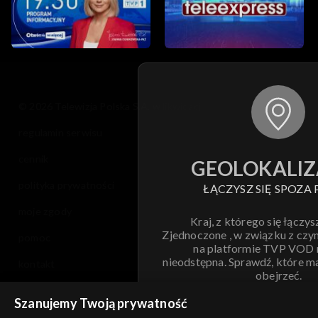
© 2026 Telewizja Polska S.A. w likwidacji
regulamin serwisu
cennik
GEOLOKALIZ
polityka prywatności
ŁĄCZYSZ SIĘ SPOZA 
moje zgody
Kraj, z którego się łączys
Zjednoczone , w związku z czy
pomoc
na platformie TVP VOD
nieodstępna. Sprawdź, które m
kontakt
obejrzeć.
voucher
Szanujemy Twoją prywatność
Nie pokazuj pon
dostępność