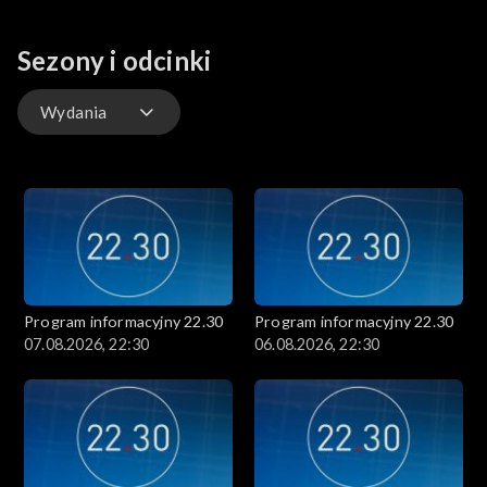
sprawiają, że wieczorne podsumowanie dnia jest prowadzone w
sposób rzeczowy, a jednocześnie przystępny dla każdego
odbiorcy.
Sezony i odcinki
Wydania
Wydania
Program informacyjny 22.30
Program informacyjny 22.30
07.08.2026, 22:30
06.08.2026, 22:30