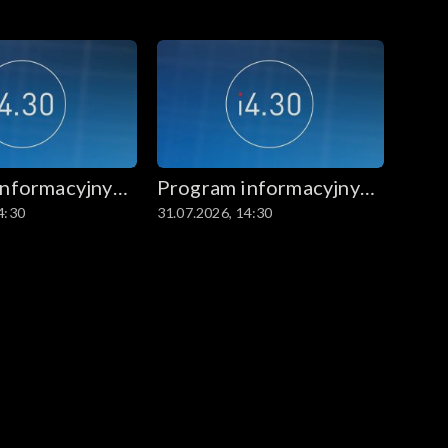
informacyjny
Program informacyjny
4:30
31.07.2026, 14:30
14.30