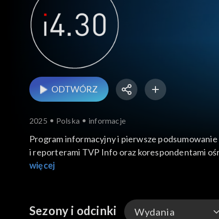
ODTWÓRZ
2025
Polska
informacje
Program informacyjny i pierwsze podsumowanie 
i reporterami TVP Info oraz korespondentami ośr
Od poniedziałku do piątku o godz. 14:30.
więcej
Sezony i odcinki
Wydania