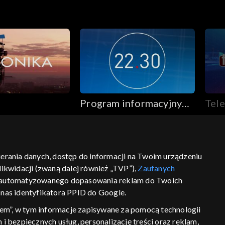
Program informacyjny
Tele
22.30
bierania danych, dostęp do informacji na Twoim urządzeniu
ikwidacji (zwaną dalej również „TVP”),
Zaufanych
ść
informacje o dostawcy usług
 zautomatyzowanego dopasowania reklam do Twoich
z nas identyfikatora PPID do Google.
em”, w tym informacje zapisywane za pomocą technologii
 bezpiecznych usług, personalizację treści oraz reklam,