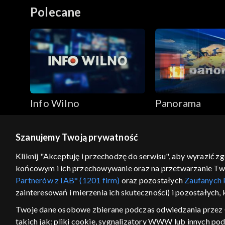
Polecane
Info Wilno
Panorama
Szanujemy Twoją prywatność
© 2026 Telewizja Polska S.A. w likwidacji
Kliknij "Akceptuję i przechodzę do serwisu", aby wyrazić z
końcowym i ich przechowywanie oraz na przetwarzanie Twoic
regulamin serwisu
cennik
polityka prywatności
Partnerów z IAB* (1201 firm)
oraz pozostałych
Zaufanych 
GEOLOKALIZA
zainteresowań i mierzenia ich skuteczności) i pozostałych,
ŁĄCZYSZ SIĘ SPOZA PO
Twoje dane osobowe zbierane podczas odwiedzania przez 
takich jak: pliki cookie, sygnalizatory WWW lub innych po
Kraj, z którego się łączysz, to Stan