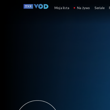
Program informacyj
Moja lista
Na żywo
Seriale