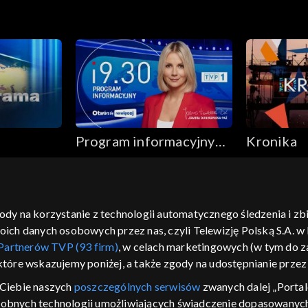
Program informacyjny
Kronika
19.30
gody na korzystanie z technologii automatycznego śledzenia i z
h danych osobowych przez nas, czyli Telewizję Polską S.A. w l
moje zgody
pomoc
kontakt
voucher
dostępno
Partnerów TVP (93 firm)
, w celach marketingowych (w tym do
CJA
 które wskazujemy poniżej, a także zgody na udostępnianie prze
LSKI
Ciebie naszych
poszczególnych serwisów
zwanych dalej „Portal
dobnych technologii umożliwiających świadczenie dopasowanych i
y Zjednoczone ,