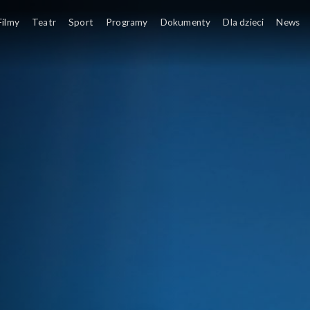
ny 14.30
Program informacyjny i pierw
Filmy
Teatr
Sport
Programy
Dokumenty
Dla dzieci
News