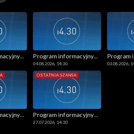
macyjny
Program informacyjny
Program 
04.08.2026, 14:30
03.08.2026, 1
14.30
14.30
SA
OSTATNIA SZANSA
macyjny
Program informacyjny
27.07.2026, 14:30
14.30