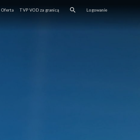
sze podsumowanie dnia.
Oferta
TVP VOD za granicą
Logowanie