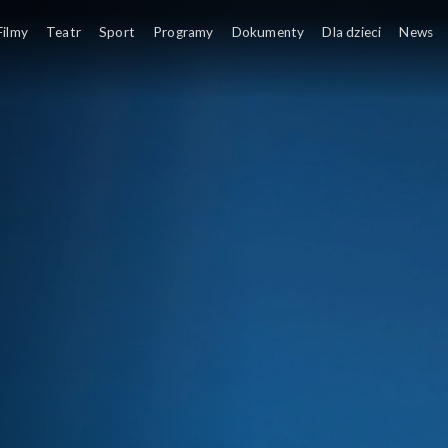
ny 14.30
Program informacyjny i pierw
Filmy
Teatr
Sport
Programy
Dokumenty
Dla dzieci
News