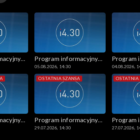
macyjny
Program informacyjny
Program 
05.08.2026, 14:30
04.08.2026, 1
14.30
14.30
SA
OSTATNIA SZANSA
OSTATNIA
macyjny
Program informacyjny
Program 
29.07.2026, 14:30
27.07.2026, 1
14.30
14.30