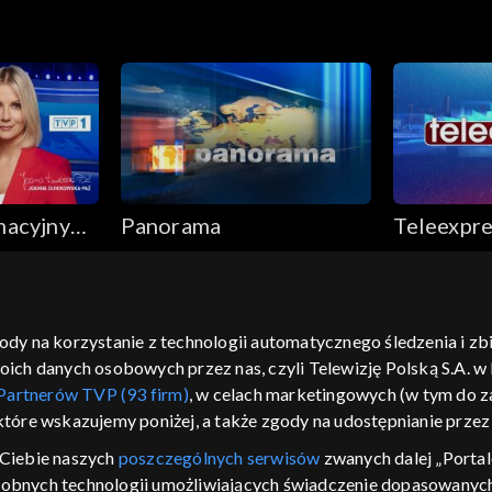
macyjny
Panorama
Teleexpre
gody na korzystanie z technologii automatycznego śledzenia i z
h danych osobowych przez nas, czyli Telewizję Polską S.A. w l
moje zgody
pomoc
kontakt
voucher
dostępno
Partnerów TVP (93 firm)
, w celach marketingowych (w tym do
CJA
 które wskazujemy poniżej, a także zgody na udostępnianie prze
LSKI
Ciebie naszych
poszczególnych serwisów
zwanych dalej „Portal
dobnych technologii umożliwiających świadczenie dopasowanych i
y Zjednoczone ,