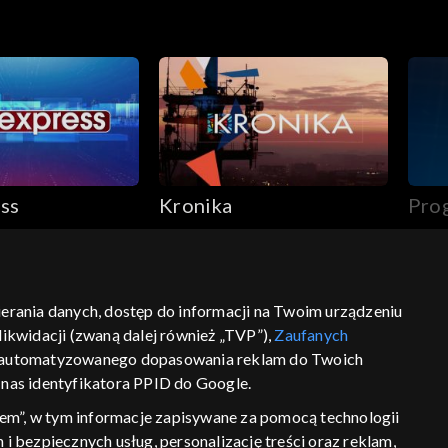
ss
Kronika
Pro
22.
bierania danych, dostęp do informacji na Twoim urządzeniu
ikwidacji (zwaną dalej również „TVP”),
Zaufanych
ść
informacje o dostawcy usług
 zautomatyzowanego dopasowania reklam do Twoich
z nas identyfikatora PPID do Google.
em”, w tym informacje zapisywane za pomocą technologii
 bezpiecznych usług, personalizację treści oraz reklam,