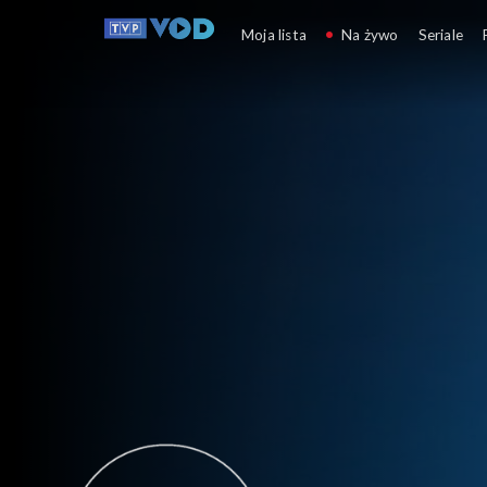
Program informacyj
Moja lista
Na żywo
Seriale