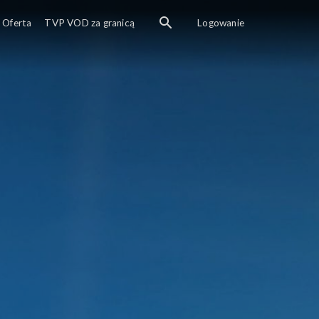
sze podsumowanie dnia.
Oferta
TVP VOD za granicą
Logowanie