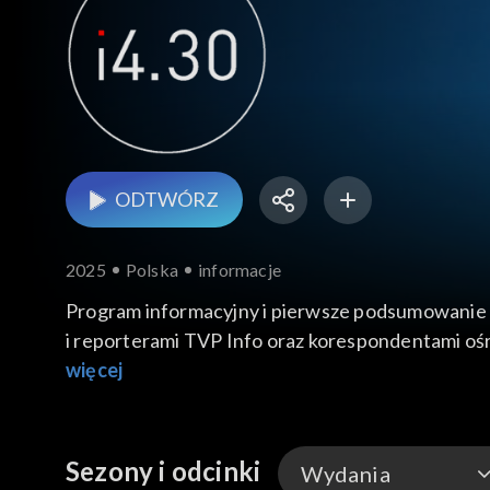
ODTWÓRZ
2025
Polska
informacje
Program informacyjny i pierwsze podsumowanie 
i reporterami TVP Info oraz korespondentami ośr
Od poniedziałku do piątku o godz. 14:30.
więcej
Sezony i odcinki
Wydania