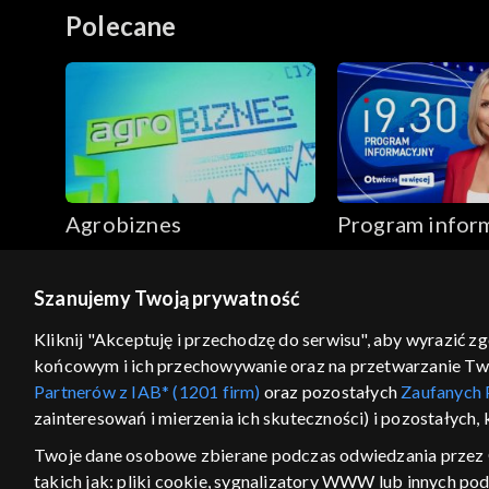
Polecane
Agrobiznes
Program infor
19.30
Szanujemy Twoją prywatność
© 2026 Telewizja Polska S.A. w likwidacji
Kliknij "Akceptuję i przechodzę do serwisu", aby wyrazić z
końcowym i ich przechowywanie oraz na przetwarzanie Twoic
regulamin serwisu
cennik
polityka prywatności
Partnerów z IAB* (1201 firm)
oraz pozostałych
Zaufanych 
GEOLOKALIZA
zainteresowań i mierzenia ich skuteczności) i pozostałych,
ŁĄCZYSZ SIĘ SPOZA PO
Twoje dane osobowe zbierane podczas odwiedzania przez 
takich jak: pliki cookie, sygnalizatory WWW lub innych po
Kraj, z którego się łączysz, to Stan