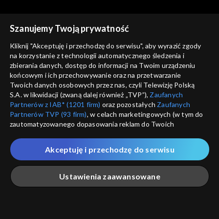
Szanujemy Twoją prywatność
Kliknij "Akceptuję i przechodzę do serwisu", aby wyrazić zgody
na korzystanie z technologii automatycznego śledzenia i
zbierania danych, dostęp do informacji na Twoim urządzeniu
Pożyteczni.pl
Pożyteczni.pl
końcowym i ich przechowywanie oraz na przetwarzanie
26.05.2021
05.05.2021
Twoich danych osobowych przez nas, czyli Telewizję Polską
S.A. w likwidacji (zwaną dalej również „TVP”),
Zaufanych
Partnerów z IAB* (1201 firm)
oraz pozostałych
Zaufanych
Partnerów TVP (93 firm)
, w celach marketingowych (w tym do
zautomatyzowanego dopasowania reklam do Twoich
zainteresowań i mierzenia ich skuteczności) i pozostałych,
które wskazujemy poniżej, a także zgody na udostępnianie
Akceptuję i przechodzę do serwisu
przez nas identyfikatora PPID do Google.
Pożyteczni.pl
Pożyteczni.pl
28.04.2021
19.04.2021
Twoje dane osobowe zbierane podczas odwiedzania przez
Ustawienia zaawansowane
Ciebie naszych
poszczególnych serwisów
zwanych dalej
„Portalem”, w tym informacje zapisywane za pomocą
technologii takich jak: pliki cookie, sygnalizatory WWW lub
innych podobnych technologii umożliwiających świadczenie
Główna
Szukaj
Moja lista
Na żywo
Więcej
dopasowanych i bezpiecznych usług, personalizację treści