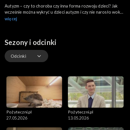
Autyzm – czy to choroba czy inna forma rozwoju dzieci? Jak
wcześnie można wykryć u dzieci autyzm i czy nie narosło wokół
niego zbyt wiele mitów? To pytania, na które szukają
więcej
odpowiedzi lekarze i rodzice, którzy stworzyli szereg
organizacji pozarządowych i wspólnymi siłami szukają jak
najlepszych rozwiązań dla swoich podopiecznych.
Sezony i odcinki
Odcinki
Odcinki
Pożyteczni.pl
Pożyteczni.pl
27.05.2026
13.05.2026