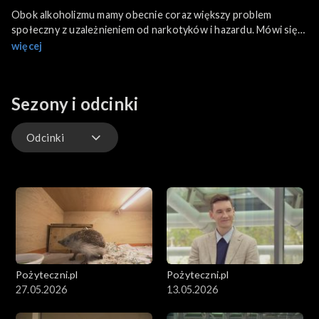
Obok alkoholizmu mamy obecnie coraz większy problem
społeczny z uzależnieniem od narkotyków i hazardu. Mówi się
nawet o uzależnieniu krzyżowym: alkoholizmie, hazardzie i
więcej
narkomanii. Walka z nałogami jest wyjątkowo trudna. Wsparcie
niosą organizacje pozarządowe takie jak Śląska Fundacja
Błękitny Krzyż czy Fundacja Na Rzecz Zapobiegania Narkomanii
Sezony i odcinki
"Maraton".
Odcinki
Odcinki
Pożyteczni.pl
Pożyteczni.pl
27.05.2026
13.05.2026