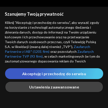
Szanujemy Twoją prywatność
Kliknij "Akceptuję i przechodzę do serwisu", aby wyrazić zgody
na korzystanie z technologii automatycznego śledzenia i
zbierania danych, dostęp do informacji na Twoim urządzeniu
Pożyteczni.pl
Pożyteczni.pl
końcowym i ich przechowywanie oraz na przetwarzanie
26.05.2021
05.05.2021
Twoich danych osobowych przez nas, czyli Telewizję Polską
S.A. w likwidacji (zwaną dalej również „TVP”),
Zaufanych
Partnerów z IAB* (1201 firm)
oraz pozostałych
Zaufanych
Partnerów TVP (93 firm)
, w celach marketingowych (w tym do
zautomatyzowanego dopasowania reklam do Twoich
zainteresowań i mierzenia ich skuteczności) i pozostałych,
które wskazujemy poniżej, a także zgody na udostępnianie
Akceptuję i przechodzę do serwisu
przez nas identyfikatora PPID do Google.
Pożyteczni.pl
Pożyteczni.pl
28.04.2021
19.04.2021
Twoje dane osobowe zbierane podczas odwiedzania przez
Ustawienia zaawansowane
Ciebie naszych
poszczególnych serwisów
zwanych dalej
„Portalem”, w tym informacje zapisywane za pomocą
technologii takich jak: pliki cookie, sygnalizatory WWW lub
innych podobnych technologii umożliwiających świadczenie
Główna
Szukaj
Moja lista
Na żywo
Więcej
dopasowanych i bezpiecznych usług, personalizację treści