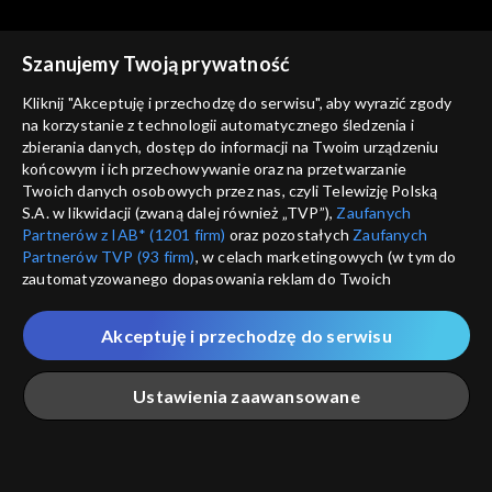
Szanujemy Twoją prywatność
Kliknij "Akceptuję i przechodzę do serwisu", aby wyrazić zgody
na korzystanie z technologii automatycznego śledzenia i
zbierania danych, dostęp do informacji na Twoim urządzeniu
Pożyteczni.pl
Pożyteczni.pl
końcowym i ich przechowywanie oraz na przetwarzanie
26.05.2021
05.05.2021
Twoich danych osobowych przez nas, czyli Telewizję Polską
S.A. w likwidacji (zwaną dalej również „TVP”),
Zaufanych
Partnerów z IAB* (1201 firm)
oraz pozostałych
Zaufanych
Partnerów TVP (93 firm)
, w celach marketingowych (w tym do
zautomatyzowanego dopasowania reklam do Twoich
zainteresowań i mierzenia ich skuteczności) i pozostałych,
które wskazujemy poniżej, a także zgody na udostępnianie
Akceptuję i przechodzę do serwisu
przez nas identyfikatora PPID do Google.
Pożyteczni.pl
Pożyteczni.pl
28.04.2021
19.04.2021
Twoje dane osobowe zbierane podczas odwiedzania przez
Ustawienia zaawansowane
Ciebie naszych
poszczególnych serwisów
zwanych dalej
„Portalem”, w tym informacje zapisywane za pomocą
technologii takich jak: pliki cookie, sygnalizatory WWW lub
innych podobnych technologii umożliwiających świadczenie
Główna
Szukaj
Moja lista
Na żywo
Więcej
dopasowanych i bezpiecznych usług, personalizację treści