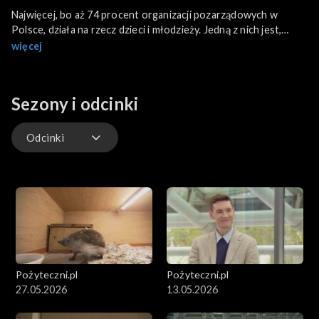
Najwięcej, bo aż 74 procent organizacji pozarządowych w
Polsce, działa na rzecz dzieci i młodzieży. Jedną z nich jest,
założona w 2006 roku, Fundacja Serce Dziecka, założona przez
więcej
rodziców dzieci z wadami serca. Inne organizacje zajmują się
rozwijaniem talentów naszych dzieci i o tym również w tym
wydaniu programu.
Sezony i odcinki
Odcinki
Odcinki
Pożyteczni.pl
Pożyteczni.pl
27.05.2026
13.05.2026